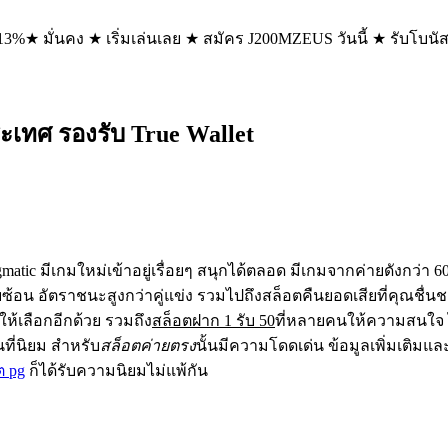
113%
★ มั่นคง ★ เริ่มเล่นเลย ★ สมัคร J200MZEUS วันนี้ ★ รับโบนั
ะเทศ รองรับ True Wallet
tic มีเกมใหม่เข้าอยู่เรื่อยๆ สนุกได้ตลอด มีเกมจากค่ายดังกว่า 60 
อัตราชนะสูงกว่าคู่แข่ง รวมไปถึงสล็อตคืนยอดเสียที่คุณชื่นชอบ 
ให้เลือกอีกด้วย รวมถึง
สล็อตฝาก 1 รับ 50
ที่หลายคนให้ความสนใจ ไ
็นที่นิยม สำหรับ
สล็อตค่ายตรง
นั้นมีความโดดเด่น ข้อมูลเพิ่มเติมและ
ต pg
ก็ได้รับความนิยมไม่แพ้กัน