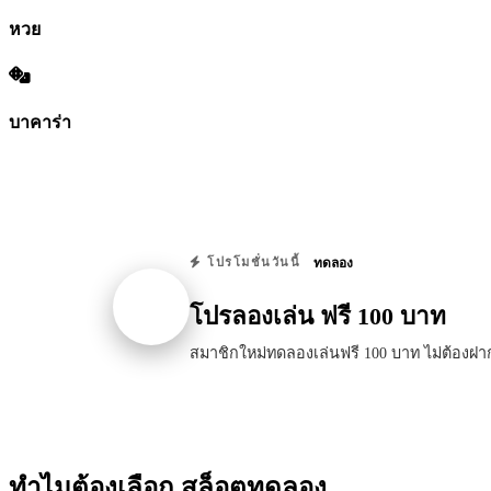
หวย
บาคาร่า
ทดลอง
โปรโมชั่นวันนี้
โปรลองเล่น ฟรี 100 บาท
สมาชิกใหม่ทดลองเล่นฟรี 100 บาท ไม่ต้องฝาก
ทำไมต้องเลือก
สล็อตทดลอง