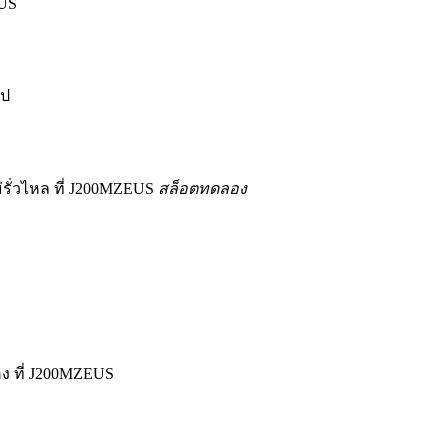
EUS
อป
รั่วไหล ที่ J200MZEUS
สล็อตทดลอง
คง ที่ J200MZEUS