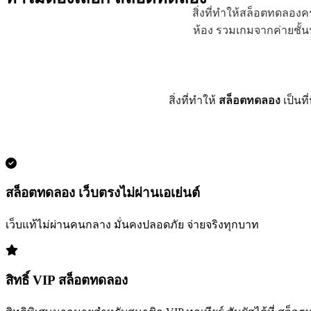
สิ่งที่ทำให้สล็อตทดลอง
ห้อง รวมเกมจากค่ายชั้น
สิ่งที่ทำให้
สล็อตทดลอง
เป็นที
สล็อตทดลอง เว็บตรงไม่ผ่านเอเย่นต์
เว็บแท้ไม่ผ่านคนกลาง มั่นคงปลอดภัย จ่ายจริงทุกบาท
สิทธิ์ VIP สล็อตทดลอง