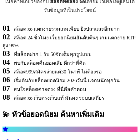
เนื้อหาที่เกี่ยวข้องกับ
สล็อตทดลอง
จัดเตรียมไว้เพื่อให้ผู้เล่นได้
รับข้อมูลที่เป็นประโยชน์
01
สล็อต xo แตกง่ายรวมเกมเพียบ ยิงปลาและอีกมาก
02
สล็อต 24 ชั่วโมง เว็บยอดนิยมอันดับต้นๆ เกมแตกง่าย RTP
สูง 99%
03
ที่สล็อตฝาก 1 รับ 50จัดเต็มทุกรูปแบบ
04
พบกับสล็อตคืนยอดเสีย ดีกว่าที่คิด
05
สล็อต999สมัครง่ายแค่30 วินาที ไม่ต้องรอ
06
เริ่มต้นกับสล็อตยอดนิยม 2026วันนี้ แจกหนักทุกวัน
07
สนใจสล็อตค่ายตรง ที่นี่คือคำตอบ
08
สล็อต xo เว็บตรงเว็บแท้ มั่นคง ระบบเสถียร
💫 หัวข้อยอดนิยม
ค้นหาเพิ่มเติม