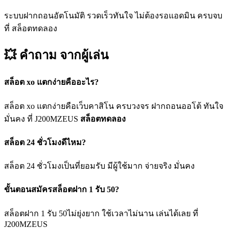
ระบบฝากถอนอัตโนมัติ รวดเร็วทันใจ ไม่ต้องรอแอดมิน ครบจบ
ที่ สล็อตทดลอง
💥 คำถาม
จากผู้เล่น
สล็อต xo แตกง่ายคืออะไร?
สล็อต xo แตกง่ายคือเว็บคาสิโน ครบวงจร ฝากถอนออโต้ ทันใจ
มั่นคง ที่ J200MZEUS
สล็อตทดลอง
สล็อต 24 ชั่วโมงดีไหม?
สล็อต 24 ชั่วโมงเป็นที่ยอมรับ มีผู้ใช้มาก จ่ายจริง มั่นคง
ขั้นตอนสมัครสล็อตฝาก 1 รับ 50?
สล็อตฝาก 1 รับ 50ไม่ยุ่งยาก ใช้เวลาไม่นาน เล่นได้เลย ที่
J200MZEUS