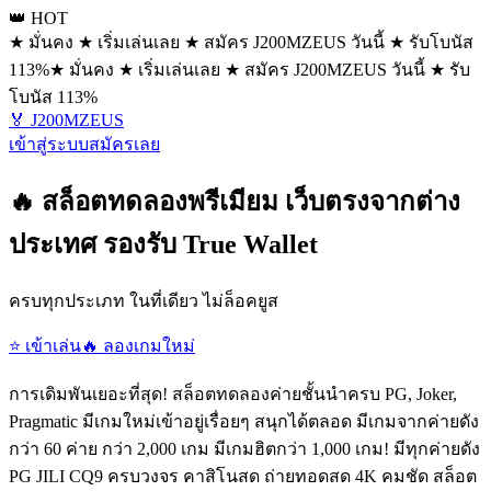
👑 HOT
★ มั่นคง ★ เริ่มเล่นเลย ★ สมัคร J200MZEUS วันนี้ ★ รับโบนัส
113%
★ มั่นคง ★ เริ่มเล่นเลย ★ สมัคร J200MZEUS วันนี้ ★ รับ
โบนัส 113%
🏅 J200MZEUS
เข้าสู่ระบบ
สมัครเลย
🔥 สล็อตทดลองพรีเมียม เว็บตรงจากต่าง
ประเทศ รองรับ True Wallet
ครบทุกประเภท ในที่เดียว ไม่ล็อคยูส
⭐ เข้าเล่น
🔥 ลองเกมใหม่
การเดิมพันเยอะที่สุด! สล็อตทดลองค่ายชั้นนำครบ PG, Joker,
Pragmatic มีเกมใหม่เข้าอยู่เรื่อยๆ สนุกได้ตลอด มีเกมจากค่ายดัง
กว่า 60 ค่าย กว่า 2,000 เกม มีเกมฮิตกว่า 1,000 เกม! มีทุกค่ายดัง
PG JILI CQ9 ครบวงจร คาสิโนสด ถ่ายทอดสด 4K คมชัด สล็อต