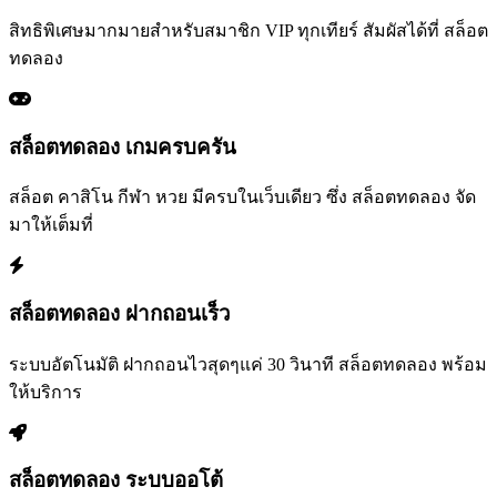
สิทธิพิเศษมากมายสำหรับสมาชิก VIP ทุกเทียร์ สัมผัสได้ที่ สล็อต
ทดลอง
สล็อตทดลอง เกมครบครัน
สล็อต คาสิโน กีฬา หวย มีครบในเว็บเดียว ซึ่ง สล็อตทดลอง จัด
มาให้เต็มที่
สล็อตทดลอง ฝากถอนเร็ว
ระบบอัตโนมัติ ฝากถอนไวสุดๆแค่ 30 วินาที สล็อตทดลอง พร้อม
ให้บริการ
สล็อตทดลอง ระบบออโต้