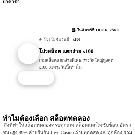
บาคาร่า
วันจันทร์ที่ 10 ส.ค. 2569
x100
โปรโมชั่นวันนี้
โปรสล็อต แตกง่าย x100
เกมสล็อตแตกง่ายพิเศษ รางวัลใหญ่สูงสุด
x100 เฉพาะวันนี้เท่านั้น
รับโปรนี้
ทำไมต้องเลือก
สล็อตทดลอง
สิ่งที่ทำให้สล็อตทดลองครบทุกเกม สล็อตแตกไม่ซับซ้อน อัตรา
ชนะสูง 99% ค่ายยืนยัน Live Casino ถ่ายทอดสด 4K ทุกห้อง รวม