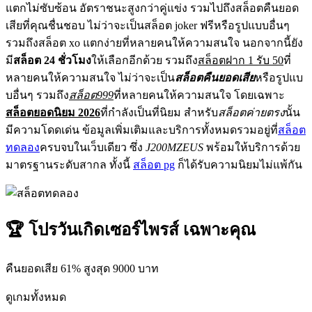
แตกไม่ซับซ้อน อัตราชนะสูงกว่าคู่แข่ง รวมไปถึงสล็อตคืนยอด
เสียที่คุณชื่นชอบ ไม่ว่าจะเป็นสล็อต joker ฟรีหรือรูปแบบอื่นๆ
รวมถึงสล็อต xo แตกง่ายที่หลายคนให้ความสนใจ นอกจากนี้ยัง
มี
สล็อต 24 ชั่วโมง
ให้เลือกอีกด้วย รวมถึง
สล็อตฝาก 1 รับ 50
ที่
หลายคนให้ความสนใจ ไม่ว่าจะเป็น
สล็อตคืนยอดเสีย
หรือรูปแบ
บอื่นๆ รวมถึง
สล็อต999
ที่หลายคนให้ความสนใจ โดยเฉพาะ
สล็อตยอดนิยม 2026
ที่กำลังเป็นที่นิยม สำหรับ
สล็อตค่ายตรง
นั้น
มีความโดดเด่น ข้อมูลเพิ่มเติมและบริการทั้งหมดรวมอยู่ที่
สล็อต
ทดลอง
ครบจบในเว็บเดียว ซึ่ง
J200MZEUS
พร้อมให้บริการด้วย
มาตรฐานระดับสากล ทั้งนี้
สล็อต pg
ก็ได้รับความนิยมไม่แพ้กัน
🏆 โปรวันเกิดเซอร์ไพรส์ เฉพาะคุณ
คืนยอดเสีย 61% สูงสุด 9000 บาท
ดูเกมทั้งหมด