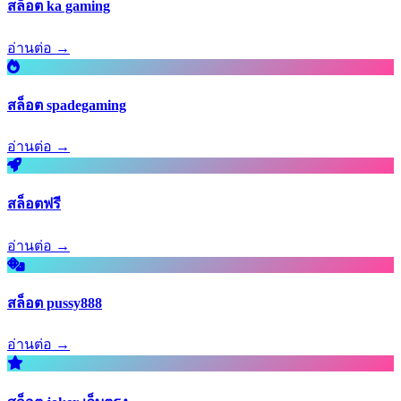
สล็อต ka gaming
อ่านต่อ →
สล็อต spadegaming
อ่านต่อ →
สล็อตฟรี
อ่านต่อ →
สล็อต pussy888
อ่านต่อ →