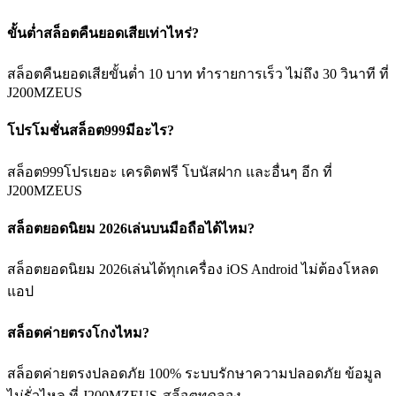
ขั้นต่ำสล็อตคืนยอดเสียเท่าไหร่?
สล็อตคืนยอดเสียขั้นต่ำ 10 บาท ทำรายการเร็ว ไม่ถึง 30 วินาที ที่
J200MZEUS
โปรโมชั่นสล็อต999มีอะไร?
สล็อต999โปรเยอะ เครดิตฟรี โบนัสฝาก และอื่นๆ อีก ที่
J200MZEUS
สล็อตยอดนิยม 2026เล่นบนมือถือได้ไหม?
สล็อตยอดนิยม 2026เล่นได้ทุกเครื่อง iOS Android ไม่ต้องโหลด
แอป
สล็อตค่ายตรงโกงไหม?
สล็อตค่ายตรงปลอดภัย 100% ระบบรักษาความปลอดภัย ข้อมูล
ไม่รั่วไหล ที่ J200MZEUS
สล็อตทดลอง