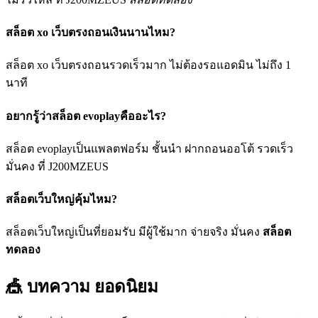
สล็อต xo เว็บตรงถอนเงินนานไหม?
สล็อต xo เว็บตรงถอนรวดเร็วมาก ไม่ต้องรอแอดมิน ไม่ถึง 1
นาที
อยากรู้ว่าสล็อต evoplayคืออะไร?
สล็อต evoplayเป็นแพลตฟอร์ม ชั้นนำ ฝากถอนออโต้ รวดเร็ว
มั่นคง ที่ J200MZEUS
สล็อตเว็บใหญ่คุ้มไหม?
สล็อตเว็บใหญ่เป็นที่ยอมรับ มีผู้ใช้มาก จ่ายจริง มั่นคง
สล็อต
ทดลอง
🎪 บทความ
ยอดนิยม