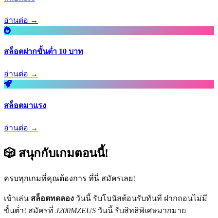
อ่านต่อ →
สล็อตฝากขั้นต่ำ 10 บาท
อ่านต่อ →
สล็อตมาแรง
อ่านต่อ →
🎲 สนุกกับเกมตอนนี้!
ครบทุกเกมที่คุณต้องการ ที่นี่ สมัครเลย!
เข้าเล่น
สล็อตทดลอง
วันนี้ รับโบนัสต้อนรับทันที ฝากถอนไม่มี
ขั้นต่ำ! สมัครที่
J200MZEUS
วันนี้ รับสิทธิพิเศษมากมาย