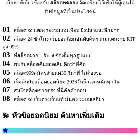
เนื้อหาที่เกี่ยวข้องกับ
สล็อตทดลอง
จัดเตรียมไว้เพื่อให้ผู้เล่นได้
รับข้อมูลที่เป็นประโยชน์
01
สล็อต xo แตกง่ายรวมเกมเพียบ ยิงปลาและอีกมาก
02
สล็อต 24 ชั่วโมง เว็บยอดนิยมอันดับต้นๆ เกมแตกง่าย RTP
สูง 99%
03
ที่สล็อตฝาก 1 รับ 50จัดเต็มทุกรูปแบบ
04
พบกับสล็อตคืนยอดเสีย ดีกว่าที่คิด
05
สล็อต999สมัครง่ายแค่30 วินาที ไม่ต้องรอ
06
เริ่มต้นกับสล็อตยอดนิยม 2026วันนี้ แจกหนักทุกวัน
07
สนใจสล็อตค่ายตรง ที่นี่คือคำตอบ
08
สล็อต xo เว็บตรงเว็บแท้ มั่นคง ระบบเสถียร
💫 หัวข้อยอดนิยม
ค้นหาเพิ่มเติม