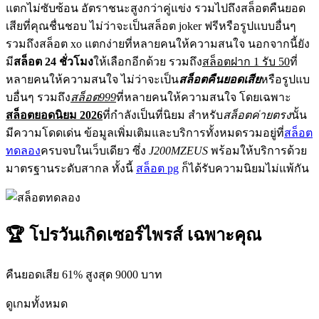
แตกไม่ซับซ้อน อัตราชนะสูงกว่าคู่แข่ง รวมไปถึงสล็อตคืนยอด
เสียที่คุณชื่นชอบ ไม่ว่าจะเป็นสล็อต joker ฟรีหรือรูปแบบอื่นๆ
รวมถึงสล็อต xo แตกง่ายที่หลายคนให้ความสนใจ นอกจากนี้ยัง
มี
สล็อต 24 ชั่วโมง
ให้เลือกอีกด้วย รวมถึง
สล็อตฝาก 1 รับ 50
ที่
หลายคนให้ความสนใจ ไม่ว่าจะเป็น
สล็อตคืนยอดเสีย
หรือรูปแบ
บอื่นๆ รวมถึง
สล็อต999
ที่หลายคนให้ความสนใจ โดยเฉพาะ
สล็อตยอดนิยม 2026
ที่กำลังเป็นที่นิยม สำหรับ
สล็อตค่ายตรง
นั้น
มีความโดดเด่น ข้อมูลเพิ่มเติมและบริการทั้งหมดรวมอยู่ที่
สล็อต
ทดลอง
ครบจบในเว็บเดียว ซึ่ง
J200MZEUS
พร้อมให้บริการด้วย
มาตรฐานระดับสากล ทั้งนี้
สล็อต pg
ก็ได้รับความนิยมไม่แพ้กัน
🏆 โปรวันเกิดเซอร์ไพรส์ เฉพาะคุณ
คืนยอดเสีย 61% สูงสุด 9000 บาท
ดูเกมทั้งหมด