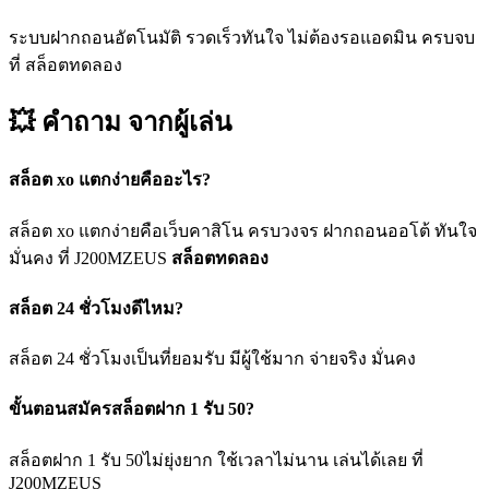
ระบบฝากถอนอัตโนมัติ รวดเร็วทันใจ ไม่ต้องรอแอดมิน ครบจบ
ที่ สล็อตทดลอง
💥 คำถาม
จากผู้เล่น
สล็อต xo แตกง่ายคืออะไร?
สล็อต xo แตกง่ายคือเว็บคาสิโน ครบวงจร ฝากถอนออโต้ ทันใจ
มั่นคง ที่ J200MZEUS
สล็อตทดลอง
สล็อต 24 ชั่วโมงดีไหม?
สล็อต 24 ชั่วโมงเป็นที่ยอมรับ มีผู้ใช้มาก จ่ายจริง มั่นคง
ขั้นตอนสมัครสล็อตฝาก 1 รับ 50?
สล็อตฝาก 1 รับ 50ไม่ยุ่งยาก ใช้เวลาไม่นาน เล่นได้เลย ที่
J200MZEUS