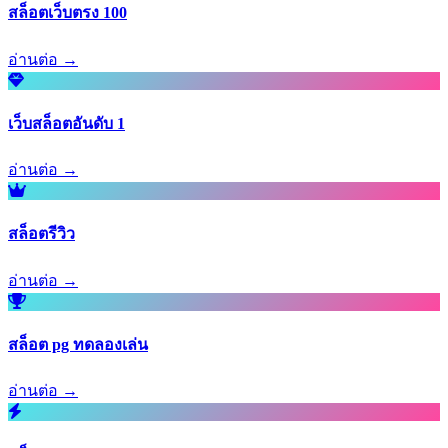
สล็อตเว็บตรง 100
อ่านต่อ →
เว็บสล็อตอันดับ 1
อ่านต่อ →
สล็อตรีวิว
อ่านต่อ →
สล็อต pg ทดลองเล่น
อ่านต่อ →