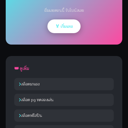
เริ่มเลยตอนนี้ รับโบนัสเลย
🏅 เริ่มเลย
👑 ดูเพิ่ม
สล็อตมาแรง
สล็อต pg ทดลองเล่น
สล็อตฟรีสปิน