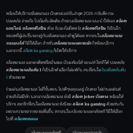
พร้อมให้บริการสล็อตมาแรง เว็บตรงเวอร์ชั่นล่าสุด 2026 การันตีความ
ปลอดภัย จ่ายจริง โปรโมชั่นจัดเต็ม ถ้าชอบสล็อตมาแรง แนะนำให้ลอง
สล็อต
ออนไลน์ สล็อตฟรีสปิน
ด้วย รับรองไม่ผิดหวัง
สล็อตฟรีสปิน
ก็เป็นอีก
หมวดที่ผู้เล่นชื่นชอบคู่กับสล็อตมาแรง เข้าดูได้เลย หากสนใจ
สล็อตมาแรง
ระบบออโต้
ก็มีให้เลือก สำหรับ
สล็อตมาแรงแตกหนัก
ก็พร้อมบริการ
นอกจากนี้
สล็อต ka gaming
ก็เปิดให้บริการ
สล็อตมาแรง แจกเครดิตฟรีสม่ำเสมอ เว็บแท้ออโต้ ถอนเท่าไหร่ก็ได้ ปลอดภัย
สล็อตมาแรงอันดับ 1
ก็เป็นอีกตัวเลือกไม่แพ้กัน คนที่สนใจ
เว็บสล็อตอันดับ
1
ห้ามพลาด
ร่วมเล่นสล็อตมาแรง ไม่กี่ขั้นตอน โปรดีๆรอคุณอยู่ เว็บตรง ไม่ผ่านเอเย่นต์
จ่ายจริงไม่มีหัก นอกจากสล็อตมาแรง ยังมี
สล็อต joker เว็บตรง
พร้อมให้
บริการ สมาชิกที่สนใจสล็อตมาแรง ยังนิยม
สล็อต ka gaming
ด้วยเช่นกัน
เพราะความหลากหลายเพิ่มขึ้น หากสนใจ
สล็อตมาแรงเครดิตฟรี
ก็มีให้เลือก
ไปที่
สล็อตทดลอง
สล็อตมาแรงเครดิตฟรี
สล็อตมาแรงปลอดภัย