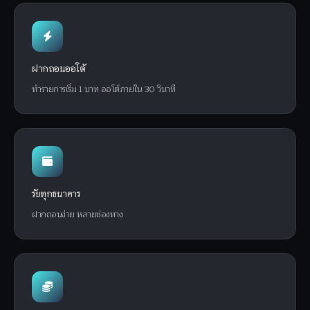
ฝากถอนออโต้
ทำรายการเริ่ม 1 บาท ออโต้ภายใน 30 วินาที
รับทุกธนาคาร
ฝากถอนง่าย หลายช่องทาง