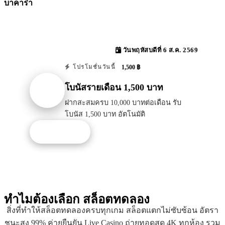
บาคาร่า
วันพฤหัสบดีที่ 6 ส.ค. 2569
1,500 ฿
โปรโมชั่นวันนี้
โบนัสรายเดือน 1,500 บาท
ฝากสะสมครบ 10,000 บาทต่อเดือน รับ
โบนัส 1,500 บาท อัตโนมัติ
รับโปรนี้
ทำไมต้องเลือก
สล็อตทดลอง
สิ่งที่ทำให้สล็อตทดลองครบทุกเกม สล็อตแตกไม่ซับซ้อน อัตรา
ชนะสูง 99% ค่ายยืนยัน Live Casino ถ่ายทอดสด 4K ทุกห้อง รวม