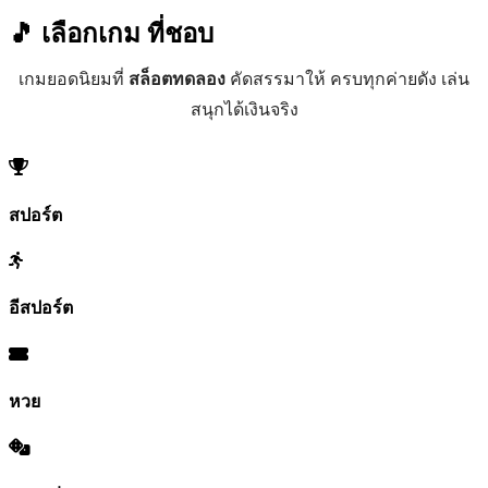
🎵 เลือกเกม
ที่ชอบ
เกมยอดนิยมที่
สล็อตทดลอง
คัดสรรมาให้ ครบทุกค่ายดัง เล่น
สนุกได้เงินจริง
สปอร์ต
อีสปอร์ต
หวย