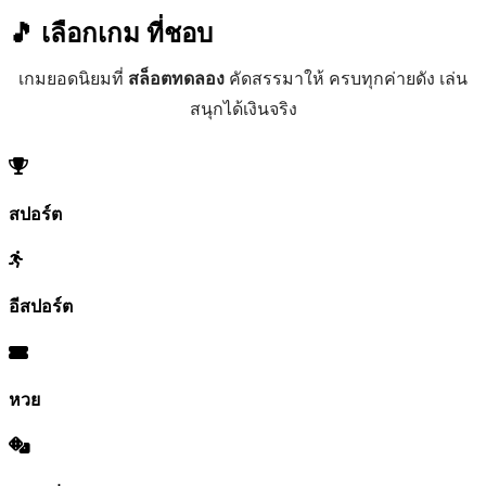
🎵 เลือกเกม
ที่ชอบ
เกมยอดนิยมที่
สล็อตทดลอง
คัดสรรมาให้ ครบทุกค่ายดัง เล่น
สนุกได้เงินจริง
สปอร์ต
อีสปอร์ต
หวย