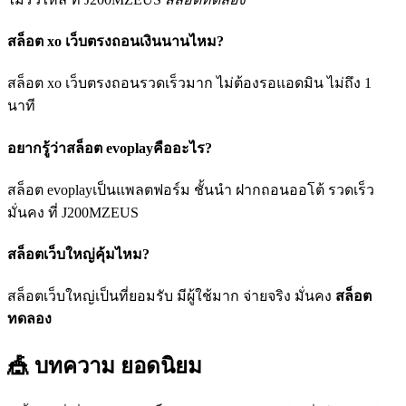
สล็อต xo เว็บตรงถอนเงินนานไหม?
สล็อต xo เว็บตรงถอนรวดเร็วมาก ไม่ต้องรอแอดมิน ไม่ถึง 1
นาที
อยากรู้ว่าสล็อต evoplayคืออะไร?
สล็อต evoplayเป็นแพลตฟอร์ม ชั้นนำ ฝากถอนออโต้ รวดเร็ว
มั่นคง ที่ J200MZEUS
สล็อตเว็บใหญ่คุ้มไหม?
สล็อตเว็บใหญ่เป็นที่ยอมรับ มีผู้ใช้มาก จ่ายจริง มั่นคง
สล็อต
ทดลอง
🎪 บทความ
ยอดนิยม