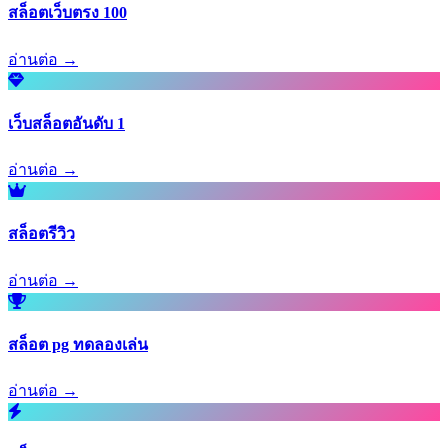
สล็อตเว็บตรง 100
อ่านต่อ →
เว็บสล็อตอันดับ 1
อ่านต่อ →
สล็อตรีวิว
อ่านต่อ →
สล็อต pg ทดลองเล่น
อ่านต่อ →