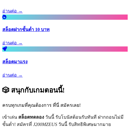
อ่านต่อ →
สล็อตฝากขั้นต่ำ 10 บาท
อ่านต่อ →
สล็อตมาแรง
อ่านต่อ →
🎲 สนุกกับเกมตอนนี้!
ครบทุกเกมที่คุณต้องการ ที่นี่ สมัครเลย!
เข้าเล่น
สล็อตทดลอง
วันนี้ รับโบนัสต้อนรับทันที ฝากถอนไม่มี
ขั้นต่ำ! สมัครที่
J200MZEUS
วันนี้ รับสิทธิพิเศษมากมาย