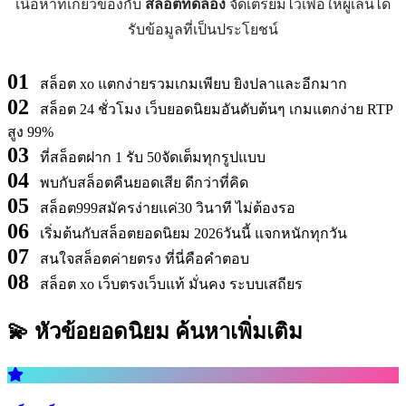
เนื้อหาที่เกี่ยวข้องกับ
สล็อตทดลอง
จัดเตรียมไว้เพื่อให้ผู้เล่นได้
รับข้อมูลที่เป็นประโยชน์
01
สล็อต xo แตกง่ายรวมเกมเพียบ ยิงปลาและอีกมาก
02
สล็อต 24 ชั่วโมง เว็บยอดนิยมอันดับต้นๆ เกมแตกง่าย RTP
สูง 99%
03
ที่สล็อตฝาก 1 รับ 50จัดเต็มทุกรูปแบบ
04
พบกับสล็อตคืนยอดเสีย ดีกว่าที่คิด
05
สล็อต999สมัครง่ายแค่30 วินาที ไม่ต้องรอ
06
เริ่มต้นกับสล็อตยอดนิยม 2026วันนี้ แจกหนักทุกวัน
07
สนใจสล็อตค่ายตรง ที่นี่คือคำตอบ
08
สล็อต xo เว็บตรงเว็บแท้ มั่นคง ระบบเสถียร
💫 หัวข้อยอดนิยม
ค้นหาเพิ่มเติม