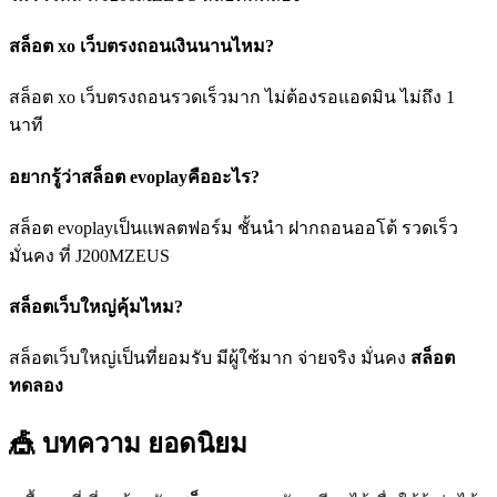
สล็อต xo เว็บตรงถอนเงินนานไหม?
สล็อต xo เว็บตรงถอนรวดเร็วมาก ไม่ต้องรอแอดมิน ไม่ถึง 1
นาที
อยากรู้ว่าสล็อต evoplayคืออะไร?
สล็อต evoplayเป็นแพลตฟอร์ม ชั้นนำ ฝากถอนออโต้ รวดเร็ว
มั่นคง ที่ J200MZEUS
สล็อตเว็บใหญ่คุ้มไหม?
สล็อตเว็บใหญ่เป็นที่ยอมรับ มีผู้ใช้มาก จ่ายจริง มั่นคง
สล็อต
ทดลอง
🎪 บทความ
ยอดนิยม