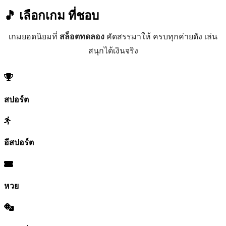
🎵 เลือกเกม
ที่ชอบ
เกมยอดนิยมที่
สล็อตทดลอง
คัดสรรมาให้ ครบทุกค่ายดัง เล่น
สนุกได้เงินจริง
สปอร์ต
อีสปอร์ต
หวย