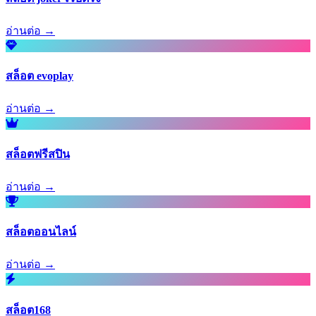
อ่านต่อ →
สล็อต evoplay
อ่านต่อ →
สล็อตฟรีสปิน
อ่านต่อ →
สล็อตออนไลน์
อ่านต่อ →
สล็อต168