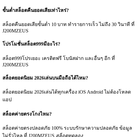
ขั้นต่ำสล็อตคืนยอดเสียเท่าไหร่?
สล็อตคืนยอดเสียขั้นต่ำ 10 บาท ทำรายการเร็ว ไม่ถึง 30 วินาที ที่
J200MZEUS
โปรโมชั่นสล็อต999มีอะไร?
สล็อต999โปรเยอะ เครดิตฟรี โบนัสฝาก และอื่นๆ อีก ที่
J200MZEUS
สล็อตยอดนิยม 2026เล่นบนมือถือได้ไหม?
สล็อตยอดนิยม 2026เล่นได้ทุกเครื่อง iOS Android ไม่ต้องโหลด
แอป
สล็อตค่ายตรงโกงไหม?
สล็อตค่ายตรงปลอดภัย 100% ระบบรักษาความปลอดภัย ข้อมูล
ไม่รั่วไหล ที่ J200MZEUS
สล็อตทดลอง