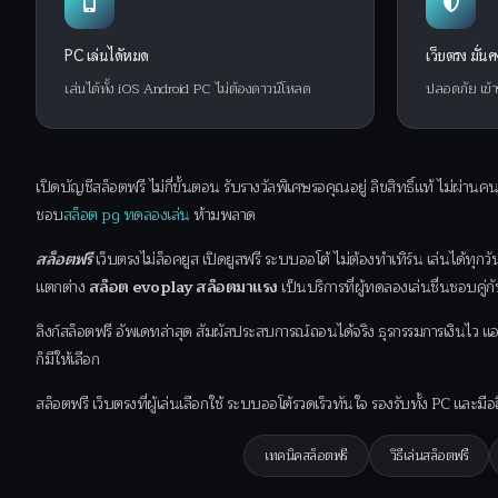
PC เล่นได้หมด
เว็บตรง มั่นค
เล่นได้ทั้ง iOS Android PC ไม่ต้องดาวน์โหลด
ปลอดภัย เข้า
เปิดบัญชีสล็อตฟรี ไม่กี่ขั้นตอน รับรางวัลพิเศษรอคุณอยู่ ลิขสิทธิ์แท้ ไม่ผ่านค
ชอบ
สล็อต pg ทดลองเล่น
ห้ามพลาด
สล็อตฟรี
เว็บตรงไม่ล็อคยูส เปิดยูสฟรี ระบบออโต้ ไม่ต้องทำเทิร์น เล่นได้ทุกวั
แตกต่าง
สล็อต evoplay สล็อตมาแรง
เป็นบริการที่ผู้ทดลองเล่นชื่นชอบคู่
ลิงก์สล็อตฟรี อัพเดทล่าสุด สัมผัสประสบการณ์ถอนได้จริง ธุรกรรมการเงิน
ก็มีให้เลือก
สล็อตฟรี เว็บตรงที่ผู้เล่นเลือกใช้ ระบบออโต้รวดเร็วทันใจ รองรับทั้ง PC และม
เทคนิคสล็อตฟรี
วิธีเล่นสล็อตฟรี