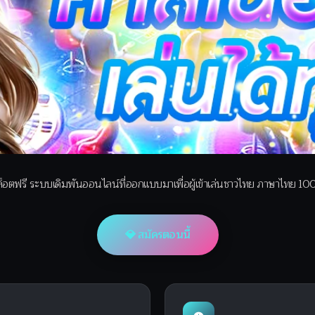
็อตฟรี ระบบเดิมพันออนไลน์ที่ออกแบบมาเพื่อผู้เข้าเล่นชาวไทย ภาษาไทย 1
💎 สมัครตอนนี้