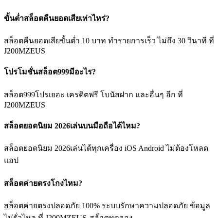
ขั้นต่ำสล็อตคืนยอดเสียเท่าไหร่?
สล็อตคืนยอดเสียขั้นต่ำ 10 บาท ทำรายการเร็ว ไม่ถึง 30 วินาที ที่
J200MZEUS
โปรโมชั่นสล็อต999มีอะไร?
สล็อต999โปรเยอะ เครดิตฟรี โบนัสฝาก และอื่นๆ อีก ที่
J200MZEUS
สล็อตยอดนิยม 2026เล่นบนมือถือได้ไหม?
สล็อตยอดนิยม 2026เล่นได้ทุกเครื่อง iOS Android ไม่ต้องโหลด
แอป
สล็อตค่ายตรงโกงไหม?
สล็อตค่ายตรงปลอดภัย 100% ระบบรักษาความปลอดภัย ข้อมูล
ไม่รั่วไหล ที่ J200MZEUS
สล็อตทดลอง