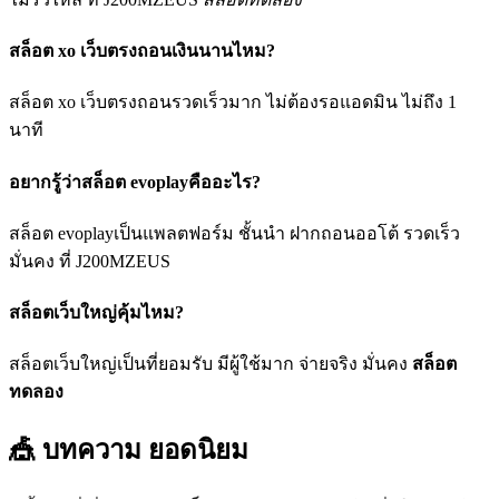
สล็อต xo เว็บตรงถอนเงินนานไหม?
สล็อต xo เว็บตรงถอนรวดเร็วมาก ไม่ต้องรอแอดมิน ไม่ถึง 1
นาที
อยากรู้ว่าสล็อต evoplayคืออะไร?
สล็อต evoplayเป็นแพลตฟอร์ม ชั้นนำ ฝากถอนออโต้ รวดเร็ว
มั่นคง ที่ J200MZEUS
สล็อตเว็บใหญ่คุ้มไหม?
สล็อตเว็บใหญ่เป็นที่ยอมรับ มีผู้ใช้มาก จ่ายจริง มั่นคง
สล็อต
ทดลอง
🎪 บทความ
ยอดนิยม