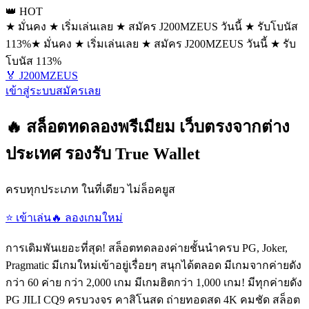
👑 HOT
★ มั่นคง ★ เริ่มเล่นเลย ★ สมัคร J200MZEUS วันนี้ ★ รับโบนัส
113%
★ มั่นคง ★ เริ่มเล่นเลย ★ สมัคร J200MZEUS วันนี้ ★ รับ
โบนัส 113%
🏅 J200MZEUS
เข้าสู่ระบบ
สมัครเลย
🔥 สล็อตทดลองพรีเมียม เว็บตรงจากต่าง
ประเทศ รองรับ True Wallet
ครบทุกประเภท ในที่เดียว ไม่ล็อคยูส
⭐ เข้าเล่น
🔥 ลองเกมใหม่
การเดิมพันเยอะที่สุด! สล็อตทดลองค่ายชั้นนำครบ PG, Joker,
Pragmatic มีเกมใหม่เข้าอยู่เรื่อยๆ สนุกได้ตลอด มีเกมจากค่ายดัง
กว่า 60 ค่าย กว่า 2,000 เกม มีเกมฮิตกว่า 1,000 เกม! มีทุกค่ายดัง
PG JILI CQ9 ครบวงจร คาสิโนสด ถ่ายทอดสด 4K คมชัด สล็อต