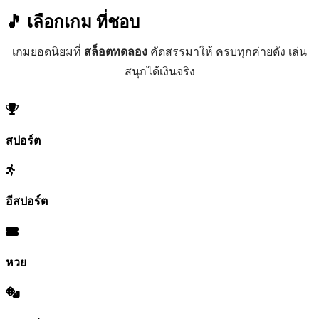
🎵 เลือกเกม
ที่ชอบ
เกมยอดนิยมที่
สล็อตทดลอง
คัดสรรมาให้ ครบทุกค่ายดัง เล่น
สนุกได้เงินจริง
สปอร์ต
อีสปอร์ต
หวย