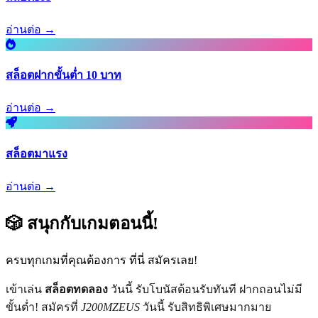
อ่านต่อ →
สล็อตฝากขั้นต่ำ 10 บาท
อ่านต่อ →
สล็อตมาแรง
อ่านต่อ →
🎲 สนุกกับเกมตอนนี้!
ครบทุกเกมที่คุณต้องการ ที่นี่ สมัครเลย!
เข้าเล่น
สล็อตทดลอง
วันนี้ รับโบนัสต้อนรับทันที ฝากถอนไม่มี
ขั้นต่ำ! สมัครที่
J200MZEUS
วันนี้ รับสิทธิพิเศษมากมาย