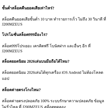
ขั้นต่ำสล็อตคืนยอดเสียเท่าไหร่?
สล็อตคืนยอดเสียขั้นต่ำ 10 บาท ทำรายการเร็ว ไม่ถึง 30 วินาที ที่
J200MZEUS
โปรโมชั่นสล็อต999มีอะไร?
สล็อต999โปรเยอะ เครดิตฟรี โบนัสฝาก และอื่นๆ อีก ที่
J200MZEUS
สล็อตยอดนิยม 2026เล่นบนมือถือได้ไหม?
สล็อตยอดนิยม 2026เล่นได้ทุกเครื่อง iOS Android ไม่ต้องโหลด
แอป
สล็อตค่ายตรงโกงไหม?
สล็อตค่ายตรงปลอดภัย 100% ระบบรักษาความปลอดภัย ข้อมูล
ไม่รั่วไหล ที่ J200MZEUS
สล็อตทดลอง