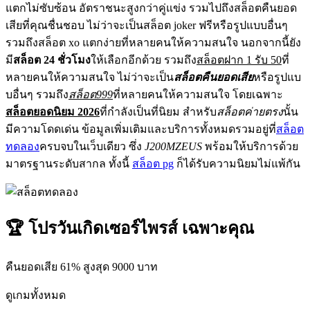
แตกไม่ซับซ้อน อัตราชนะสูงกว่าคู่แข่ง รวมไปถึงสล็อตคืนยอด
เสียที่คุณชื่นชอบ ไม่ว่าจะเป็นสล็อต joker ฟรีหรือรูปแบบอื่นๆ
รวมถึงสล็อต xo แตกง่ายที่หลายคนให้ความสนใจ นอกจากนี้ยัง
มี
สล็อต 24 ชั่วโมง
ให้เลือกอีกด้วย รวมถึง
สล็อตฝาก 1 รับ 50
ที่
หลายคนให้ความสนใจ ไม่ว่าจะเป็น
สล็อตคืนยอดเสีย
หรือรูปแบ
บอื่นๆ รวมถึง
สล็อต999
ที่หลายคนให้ความสนใจ โดยเฉพาะ
สล็อตยอดนิยม 2026
ที่กำลังเป็นที่นิยม สำหรับ
สล็อตค่ายตรง
นั้น
มีความโดดเด่น ข้อมูลเพิ่มเติมและบริการทั้งหมดรวมอยู่ที่
สล็อต
ทดลอง
ครบจบในเว็บเดียว ซึ่ง
J200MZEUS
พร้อมให้บริการด้วย
มาตรฐานระดับสากล ทั้งนี้
สล็อต pg
ก็ได้รับความนิยมไม่แพ้กัน
🏆 โปรวันเกิดเซอร์ไพรส์ เฉพาะคุณ
คืนยอดเสีย 61% สูงสุด 9000 บาท
ดูเกมทั้งหมด