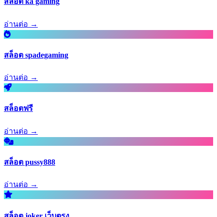
สล็อต ka gaming
อ่านต่อ →
สล็อต spadegaming
อ่านต่อ →
สล็อตฟรี
อ่านต่อ →
สล็อต pussy888
อ่านต่อ →
สล็อต joker เว็บตรง