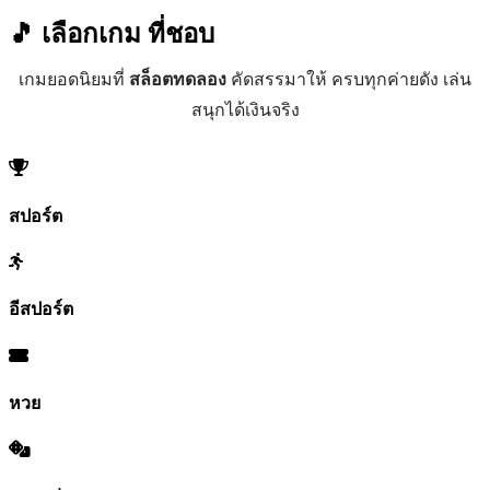
🎵 เลือกเกม
ที่ชอบ
เกมยอดนิยมที่
สล็อตทดลอง
คัดสรรมาให้ ครบทุกค่ายดัง เล่น
สนุกได้เงินจริง
สปอร์ต
อีสปอร์ต
หวย