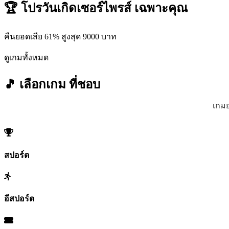
🏆 โปรวันเกิดเซอร์ไพรส์ เฉพาะคุณ
คืนยอดเสีย 61% สูงสุด 9000 บาท
ดูเกมทั้งหมด
🎵 เลือกเกม
ที่ชอบ
เกมย
สปอร์ต
อีสปอร์ต