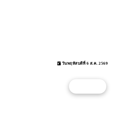
วันพฤหัสบดีที่ 6 ส.ค. 2569
รับโปรนี้