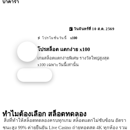
บาคาร่า
วันจันทร์ที่ 10 ส.ค. 2569
x100
โปรโมชั่นวันนี้
โปรสล็อต แตกง่าย x100
เกมสล็อตแตกง่ายพิเศษ รางวัลใหญ่สูงสุด
x100 เฉพาะวันนี้เท่านั้น
รับโปรนี้
ทำไมต้องเลือก
สล็อตทดลอง
สิ่งที่ทำให้สล็อตทดลองครบทุกเกม สล็อตแตกไม่ซับซ้อน อัตรา
ชนะสูง 99% ค่ายยืนยัน Live Casino ถ่ายทอดสด 4K ทุกห้อง รวม