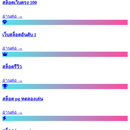
สล็อตเว็บตรง 100
อ่านต่อ →
เว็บสล็อตอันดับ 1
อ่านต่อ →
สล็อตรีวิว
อ่านต่อ →
สล็อต pg ทดลองเล่น
อ่านต่อ →