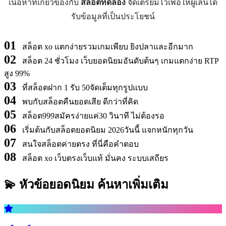
เนื้อหาที่เกี่ยวข้องกับ
สล็อตทดลอง
จัดเตรียมไว้เพื่อให้ผู้เล่นได้
รับข้อมูลที่เป็นประโยชน์
01
สล็อต xo แตกง่ายรวมเกมเพียบ ยิงปลาและอีกมาก
02
สล็อต 24 ชั่วโมง เว็บยอดนิยมอันดับต้นๆ เกมแตกง่าย RTP
สูง 99%
03
ที่สล็อตฝาก 1 รับ 50จัดเต็มทุกรูปแบบ
04
พบกับสล็อตคืนยอดเสีย ดีกว่าที่คิด
05
สล็อต999สมัครง่ายแค่30 วินาที ไม่ต้องรอ
06
เริ่มต้นกับสล็อตยอดนิยม 2026วันนี้ แจกหนักทุกวัน
07
สนใจสล็อตค่ายตรง ที่นี่คือคำตอบ
08
สล็อต xo เว็บตรงเว็บแท้ มั่นคง ระบบเสถียร
💫 หัวข้อยอดนิยม
ค้นหาเพิ่มเติม