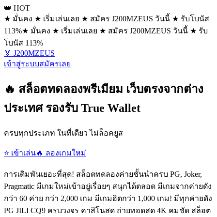
👑 HOT
★ มั่นคง ★ เริ่มเล่นเลย ★ สมัคร J200MZEUS วันนี้ ★ รับโบนัส
113%
★ มั่นคง ★ เริ่มเล่นเลย ★ สมัคร J200MZEUS วันนี้ ★ รับ
โบนัส 113%
🏅 J200MZEUS
เข้าสู่ระบบ
สมัครเลย
🔥 สล็อตทดลองพรีเมียม เว็บตรงจากต่าง
ประเทศ รองรับ True Wallet
ครบทุกประเภท ในที่เดียว ไม่ล็อคยูส
⭐ เข้าเล่น
🔥 ลองเกมใหม่
การเดิมพันเยอะที่สุด! สล็อตทดลองค่ายชั้นนำครบ PG, Joker,
Pragmatic มีเกมใหม่เข้าอยู่เรื่อยๆ สนุกได้ตลอด มีเกมจากค่ายดัง
กว่า 60 ค่าย กว่า 2,000 เกม มีเกมฮิตกว่า 1,000 เกม! มีทุกค่ายดัง
PG JILI CQ9 ครบวงจร คาสิโนสด ถ่ายทอดสด 4K คมชัด สล็อต