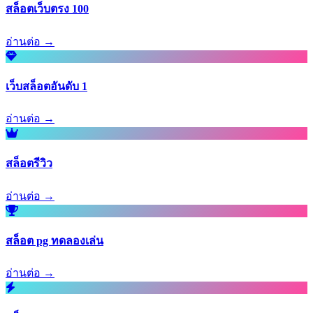
สล็อตเว็บตรง 100
อ่านต่อ →
เว็บสล็อตอันดับ 1
อ่านต่อ →
สล็อตรีวิว
อ่านต่อ →
สล็อต pg ทดลองเล่น
อ่านต่อ →