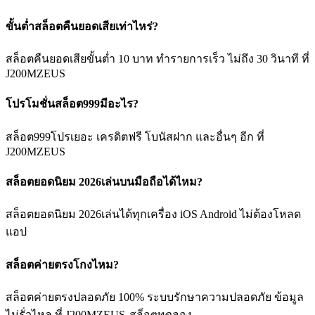
ขั้นต่ำสล็อตคืนยอดเสียเท่าไหร่?
สล็อตคืนยอดเสียขั้นต่ำ 10 บาท ทำรายการเร็ว ไม่ถึง 30 วินาที ที่
J200MZEUS
โปรโมชั่นสล็อต999มีอะไร?
สล็อต999โปรเยอะ เครดิตฟรี โบนัสฝาก และอื่นๆ อีก ที่
J200MZEUS
สล็อตยอดนิยม 2026เล่นบนมือถือได้ไหม?
สล็อตยอดนิยม 2026เล่นได้ทุกเครื่อง iOS Android ไม่ต้องโหลด
แอป
สล็อตค่ายตรงโกงไหม?
สล็อตค่ายตรงปลอดภัย 100% ระบบรักษาความปลอดภัย ข้อมูล
ไม่รั่วไหล ที่ J200MZEUS
สล็อตทดลอง