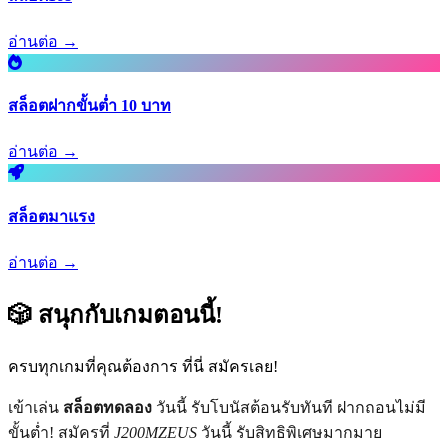
อ่านต่อ →
สล็อตฝากขั้นต่ำ 10 บาท
อ่านต่อ →
สล็อตมาแรง
อ่านต่อ →
🎲 สนุกกับเกมตอนนี้!
ครบทุกเกมที่คุณต้องการ ที่นี่ สมัครเลย!
เข้าเล่น
สล็อตทดลอง
วันนี้ รับโบนัสต้อนรับทันที ฝากถอนไม่มี
ขั้นต่ำ! สมัครที่
J200MZEUS
วันนี้ รับสิทธิพิเศษมากมาย