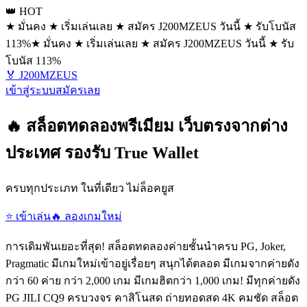
👑 HOT
★ มั่นคง ★ เริ่มเล่นเลย ★ สมัคร J200MZEUS วันนี้ ★ รับโบนัส
113%
★ มั่นคง ★ เริ่มเล่นเลย ★ สมัคร J200MZEUS วันนี้ ★ รับ
โบนัส 113%
🏅 J200MZEUS
เข้าสู่ระบบ
สมัครเลย
🔥 สล็อตทดลองพรีเมียม เว็บตรงจากต่าง
ประเทศ รองรับ True Wallet
ครบทุกประเภท ในที่เดียว ไม่ล็อคยูส
⭐ เข้าเล่น
🔥 ลองเกมใหม่
การเดิมพันเยอะที่สุด! สล็อตทดลองค่ายชั้นนำครบ PG, Joker,
Pragmatic มีเกมใหม่เข้าอยู่เรื่อยๆ สนุกได้ตลอด มีเกมจากค่ายดัง
กว่า 60 ค่าย กว่า 2,000 เกม มีเกมฮิตกว่า 1,000 เกม! มีทุกค่ายดัง
PG JILI CQ9 ครบวงจร คาสิโนสด ถ่ายทอดสด 4K คมชัด สล็อต