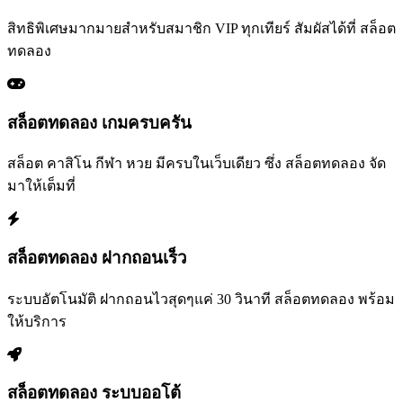
สิทธิพิเศษมากมายสำหรับสมาชิก VIP ทุกเทียร์ สัมผัสได้ที่ สล็อต
ทดลอง
สล็อตทดลอง เกมครบครัน
สล็อต คาสิโน กีฬา หวย มีครบในเว็บเดียว ซึ่ง สล็อตทดลอง จัด
มาให้เต็มที่
สล็อตทดลอง ฝากถอนเร็ว
ระบบอัตโนมัติ ฝากถอนไวสุดๆแค่ 30 วินาที สล็อตทดลอง พร้อม
ให้บริการ
สล็อตทดลอง ระบบออโต้