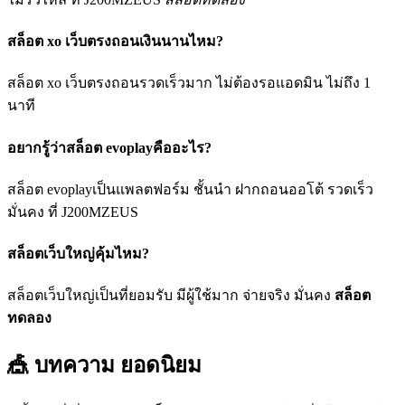
สล็อต xo เว็บตรงถอนเงินนานไหม?
สล็อต xo เว็บตรงถอนรวดเร็วมาก ไม่ต้องรอแอดมิน ไม่ถึง 1
นาที
อยากรู้ว่าสล็อต evoplayคืออะไร?
สล็อต evoplayเป็นแพลตฟอร์ม ชั้นนำ ฝากถอนออโต้ รวดเร็ว
มั่นคง ที่ J200MZEUS
สล็อตเว็บใหญ่คุ้มไหม?
สล็อตเว็บใหญ่เป็นที่ยอมรับ มีผู้ใช้มาก จ่ายจริง มั่นคง
สล็อต
ทดลอง
🎪 บทความ
ยอดนิยม