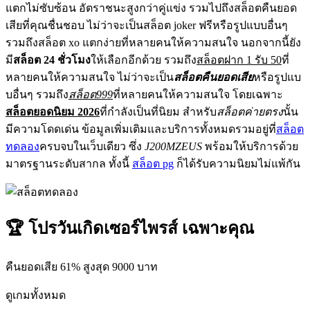
แตกไม่ซับซ้อน อัตราชนะสูงกว่าคู่แข่ง รวมไปถึงสล็อตคืนยอด
เสียที่คุณชื่นชอบ ไม่ว่าจะเป็นสล็อต joker ฟรีหรือรูปแบบอื่นๆ
รวมถึงสล็อต xo แตกง่ายที่หลายคนให้ความสนใจ นอกจากนี้ยัง
มี
สล็อต 24 ชั่วโมง
ให้เลือกอีกด้วย รวมถึง
สล็อตฝาก 1 รับ 50
ที่
หลายคนให้ความสนใจ ไม่ว่าจะเป็น
สล็อตคืนยอดเสีย
หรือรูปแบ
บอื่นๆ รวมถึง
สล็อต999
ที่หลายคนให้ความสนใจ โดยเฉพาะ
สล็อตยอดนิยม 2026
ที่กำลังเป็นที่นิยม สำหรับ
สล็อตค่ายตรง
นั้น
มีความโดดเด่น ข้อมูลเพิ่มเติมและบริการทั้งหมดรวมอยู่ที่
สล็อต
ทดลอง
ครบจบในเว็บเดียว ซึ่ง
J200MZEUS
พร้อมให้บริการด้วย
มาตรฐานระดับสากล ทั้งนี้
สล็อต pg
ก็ได้รับความนิยมไม่แพ้กัน
🏆 โปรวันเกิดเซอร์ไพรส์ เฉพาะคุณ
คืนยอดเสีย 61% สูงสุด 9000 บาท
ดูเกมทั้งหมด