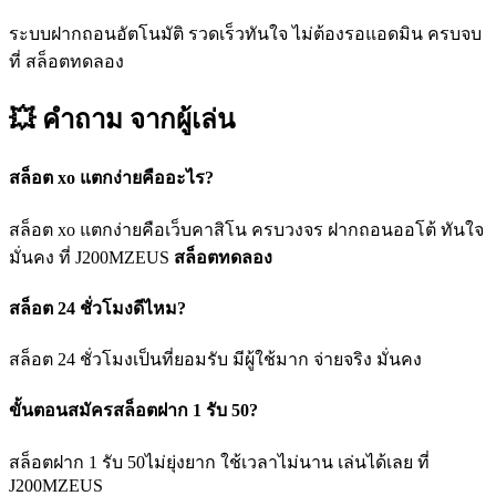
ระบบฝากถอนอัตโนมัติ รวดเร็วทันใจ ไม่ต้องรอแอดมิน ครบจบ
ที่ สล็อตทดลอง
💥 คำถาม
จากผู้เล่น
สล็อต xo แตกง่ายคืออะไร?
สล็อต xo แตกง่ายคือเว็บคาสิโน ครบวงจร ฝากถอนออโต้ ทันใจ
มั่นคง ที่ J200MZEUS
สล็อตทดลอง
สล็อต 24 ชั่วโมงดีไหม?
สล็อต 24 ชั่วโมงเป็นที่ยอมรับ มีผู้ใช้มาก จ่ายจริง มั่นคง
ขั้นตอนสมัครสล็อตฝาก 1 รับ 50?
สล็อตฝาก 1 รับ 50ไม่ยุ่งยาก ใช้เวลาไม่นาน เล่นได้เลย ที่
J200MZEUS