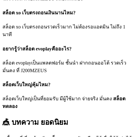
สล็อต xo เว็บตรงถอนเงินนานไหม?
สล็อต xo เว็บตรงถอนรวดเร็วมาก ไม่ต้องรอแอดมิน ไม่ถึง 1
นาที
อยากรู้ว่าสล็อต evoplayคืออะไร?
สล็อต evoplayเป็นแพลตฟอร์ม ชั้นนำ ฝากถอนออโต้ รวดเร็ว
มั่นคง ที่ J200MZEUS
สล็อตเว็บใหญ่คุ้มไหม?
สล็อตเว็บใหญ่เป็นที่ยอมรับ มีผู้ใช้มาก จ่ายจริง มั่นคง
สล็อต
ทดลอง
🎪 บทความ
ยอดนิยม