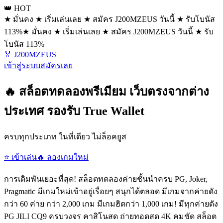
👑 HOT
★ มั่นคง ★ เริ่มเล่นเลย ★ สมัคร J200MZEUS วันนี้ ★ รับโบนัส
113%
★ มั่นคง ★ เริ่มเล่นเลย ★ สมัคร J200MZEUS วันนี้ ★ รับ
โบนัส 113%
🏅 J200MZEUS
เข้าสู่ระบบ
สมัครเลย
🔥 สล็อตทดลองพรีเมียม เว็บตรงจากต่าง
ประเทศ รองรับ True Wallet
ครบทุกประเภท ในที่เดียว ไม่ล็อคยูส
⭐ เข้าเล่น
🔥 ลองเกมใหม่
การเดิมพันเยอะที่สุด! สล็อตทดลองค่ายชั้นนำครบ PG, Joker,
Pragmatic มีเกมใหม่เข้าอยู่เรื่อยๆ สนุกได้ตลอด มีเกมจากค่ายดัง
กว่า 60 ค่าย กว่า 2,000 เกม มีเกมฮิตกว่า 1,000 เกม! มีทุกค่ายดัง
PG JILI CQ9 ครบวงจร คาสิโนสด ถ่ายทอดสด 4K คมชัด สล็อต