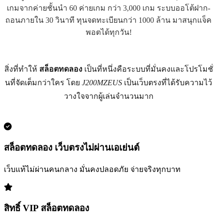
เกมจากค่ายชั้นนำ 60 ค่ายเกม กว่า 3,000 เกม ระบบออโต้ฝาก-
ถอนภายใน 30 วินาที ทุนจดทะเบียนกว่า 1000 ล้าน มาสนุกแจ็ค
พอตได้ทุกวัน!
สิ่งที่ทำให้
สล็อตทดลอง
เป็นที่หนึ่งคือระบบที่มั่นคงและโปรโมชั่
นที่จัดเต็มกว่าใคร โดย
J200MZEUS
เป็นเว็บตรงที่ได้รับความไว้
วางใจจากผู้เล่นจำนวนมาก
สล็อตทดลอง เว็บตรงไม่ผ่านเอเย่นต์
เว็บแท้ไม่ผ่านคนกลาง มั่นคงปลอดภัย จ่ายจริงทุกบาท
สิทธิ์ VIP สล็อตทดลอง