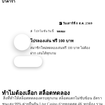
บาคาร่า
วันเสาร์ที่ 8 ส.ค. 2569
ทดลอง
โปรโมชั่นวันนี้
โปรลองเล่น ฟรี 100 บาท
สมาชิกใหม่ทดลองเล่นฟรี 100 บาท ไม่ต้อง
ฝาก เล่นได้ทุกเกม
รับโปรนี้
ทำไมต้องเลือก
สล็อตทดลอง
สิ่งที่ทำให้สล็อตทดลองครบทุกเกม สล็อตแตกไม่ซับซ้อน อัตรา
ชนะสูง 99% ค่ายยืนยัน Live Casino ถ่ายทอดสด 4K ทุกห้อง รวม