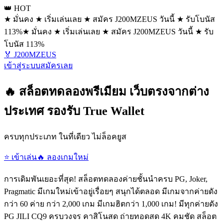
👑 HOT
★ มั่นคง ★ เริ่มเล่นเลย ★ สมัคร J200MZEUS วันนี้ ★ รับโบนัส
113%
★ มั่นคง ★ เริ่มเล่นเลย ★ สมัคร J200MZEUS วันนี้ ★ รับ
โบนัส 113%
🏅 J200MZEUS
เข้าสู่ระบบ
สมัครเลย
🔥 สล็อตทดลองพรีเมียม เว็บตรงจากต่าง
ประเทศ รองรับ True Wallet
ครบทุกประเภท ในที่เดียว ไม่ล็อคยูส
⭐ เข้าเล่น
🔥 ลองเกมใหม่
การเดิมพันเยอะที่สุด! สล็อตทดลองค่ายชั้นนำครบ PG, Joker,
Pragmatic มีเกมใหม่เข้าอยู่เรื่อยๆ สนุกได้ตลอด มีเกมจากค่ายดัง
กว่า 60 ค่าย กว่า 2,000 เกม มีเกมฮิตกว่า 1,000 เกม! มีทุกค่ายดัง
PG JILI CQ9 ครบวงจร คาสิโนสด ถ่ายทอดสด 4K คมชัด สล็อต