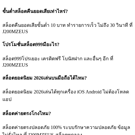
ขั้นต่ำสล็อตคืนยอดเสียเท่าไหร่?
สล็อตคืนยอดเสียขั้นต่ำ 10 บาท ทำรายการเร็ว ไม่ถึง 30 วินาที ที่
J200MZEUS
โปรโมชั่นสล็อต999มีอะไร?
สล็อต999โปรเยอะ เครดิตฟรี โบนัสฝาก และอื่นๆ อีก ที่
J200MZEUS
สล็อตยอดนิยม 2026เล่นบนมือถือได้ไหม?
สล็อตยอดนิยม 2026เล่นได้ทุกเครื่อง iOS Android ไม่ต้องโหลด
แอป
สล็อตค่ายตรงโกงไหม?
สล็อตค่ายตรงปลอดภัย 100% ระบบรักษาความปลอดภัย ข้อมูล
ไม่รั่วไหล ที่ J200MZEUS
สล็อตทดลอง