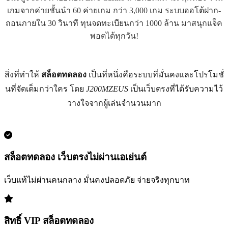
เกมจากค่ายชั้นนำ 60 ค่ายเกม กว่า 3,000 เกม ระบบออโต้ฝาก-
ถอนภายใน 30 วินาที ทุนจดทะเบียนกว่า 1000 ล้าน มาสนุกแจ็ค
พอตได้ทุกวัน!
สิ่งที่ทำให้
สล็อตทดลอง
เป็นที่หนึ่งคือระบบที่มั่นคงและโปรโมชั่
นที่จัดเต็มกว่าใคร โดย
J200MZEUS
เป็นเว็บตรงที่ได้รับความไว้
วางใจจากผู้เล่นจำนวนมาก
สล็อตทดลอง เว็บตรงไม่ผ่านเอเย่นต์
เว็บแท้ไม่ผ่านคนกลาง มั่นคงปลอดภัย จ่ายจริงทุกบาท
สิทธิ์ VIP สล็อตทดลอง