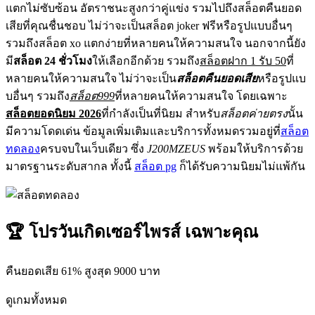
แตกไม่ซับซ้อน อัตราชนะสูงกว่าคู่แข่ง รวมไปถึงสล็อตคืนยอด
เสียที่คุณชื่นชอบ ไม่ว่าจะเป็นสล็อต joker ฟรีหรือรูปแบบอื่นๆ
รวมถึงสล็อต xo แตกง่ายที่หลายคนให้ความสนใจ นอกจากนี้ยัง
มี
สล็อต 24 ชั่วโมง
ให้เลือกอีกด้วย รวมถึง
สล็อตฝาก 1 รับ 50
ที่
หลายคนให้ความสนใจ ไม่ว่าจะเป็น
สล็อตคืนยอดเสีย
หรือรูปแบ
บอื่นๆ รวมถึง
สล็อต999
ที่หลายคนให้ความสนใจ โดยเฉพาะ
สล็อตยอดนิยม 2026
ที่กำลังเป็นที่นิยม สำหรับ
สล็อตค่ายตรง
นั้น
มีความโดดเด่น ข้อมูลเพิ่มเติมและบริการทั้งหมดรวมอยู่ที่
สล็อต
ทดลอง
ครบจบในเว็บเดียว ซึ่ง
J200MZEUS
พร้อมให้บริการด้วย
มาตรฐานระดับสากล ทั้งนี้
สล็อต pg
ก็ได้รับความนิยมไม่แพ้กัน
🏆 โปรวันเกิดเซอร์ไพรส์ เฉพาะคุณ
คืนยอดเสีย 61% สูงสุด 9000 บาท
ดูเกมทั้งหมด