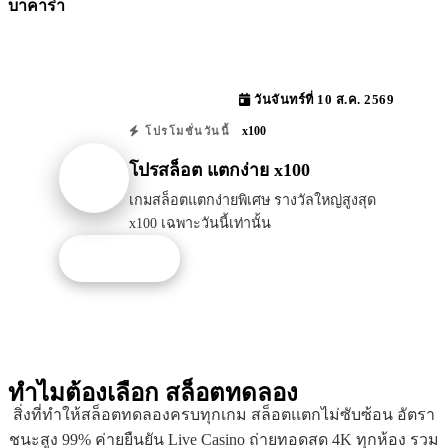
บาคาร่า
วันจันทร์ที่ 10 ส.ค. 2569
x100
โปรโมชั่นวันนี้
โปรสล็อต แตกง่าย x100
เกมสล็อตแตกง่ายพิเศษ รางวัลใหญ่สูงสุด
x100 เฉพาะวันนี้เท่านั้น
รับโปรนี้
ทำไมต้องเลือก
สล็อตทดลอง
สิ่งที่ทำให้สล็อตทดลองครบทุกเกม สล็อตแตกไม่ซับซ้อน อัตรา
ชนะสูง 99% ค่ายยืนยัน Live Casino ถ่ายทอดสด 4K ทุกห้อง รวม