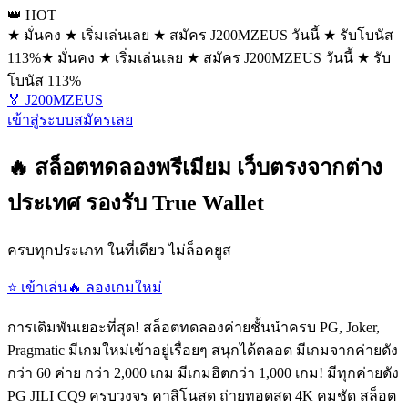
👑 HOT
★ มั่นคง ★ เริ่มเล่นเลย ★ สมัคร J200MZEUS วันนี้ ★ รับโบนัส
113%
★ มั่นคง ★ เริ่มเล่นเลย ★ สมัคร J200MZEUS วันนี้ ★ รับ
โบนัส 113%
🏅 J200MZEUS
เข้าสู่ระบบ
สมัครเลย
🔥 สล็อตทดลองพรีเมียม เว็บตรงจากต่าง
ประเทศ รองรับ True Wallet
ครบทุกประเภท ในที่เดียว ไม่ล็อคยูส
⭐ เข้าเล่น
🔥 ลองเกมใหม่
การเดิมพันเยอะที่สุด! สล็อตทดลองค่ายชั้นนำครบ PG, Joker,
Pragmatic มีเกมใหม่เข้าอยู่เรื่อยๆ สนุกได้ตลอด มีเกมจากค่ายดัง
กว่า 60 ค่าย กว่า 2,000 เกม มีเกมฮิตกว่า 1,000 เกม! มีทุกค่ายดัง
PG JILI CQ9 ครบวงจร คาสิโนสด ถ่ายทอดสด 4K คมชัด สล็อต