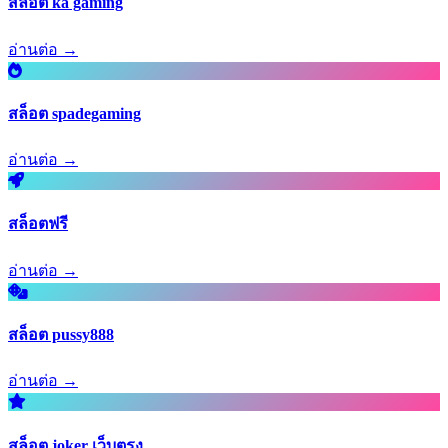
สล็อต ka gaming
อ่านต่อ →
สล็อต spadegaming
อ่านต่อ →
สล็อตฟรี
อ่านต่อ →
สล็อต pussy888
อ่านต่อ →
สล็อต joker เว็บตรง