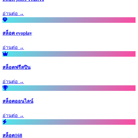
อ่านต่อ →
สล็อต evoplay
อ่านต่อ →
สล็อตฟรีสปิน
อ่านต่อ →
สล็อตออนไลน์
อ่านต่อ →
สล็อต168