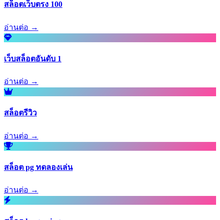
สล็อตเว็บตรง 100
อ่านต่อ →
เว็บสล็อตอันดับ 1
อ่านต่อ →
สล็อตรีวิว
อ่านต่อ →
สล็อต pg ทดลองเล่น
อ่านต่อ →