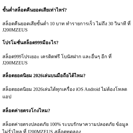
ขั้นต่ำสล็อตคืนยอดเสียเท่าไหร่?
สล็อตคืนยอดเสียขั้นต่ำ 10 บาท ทำรายการเร็ว ไม่ถึง 30 วินาที ที่
J200MZEUS
โปรโมชั่นสล็อต999มีอะไร?
สล็อต999โปรเยอะ เครดิตฟรี โบนัสฝาก และอื่นๆ อีก ที่
J200MZEUS
สล็อตยอดนิยม 2026เล่นบนมือถือได้ไหม?
สล็อตยอดนิยม 2026เล่นได้ทุกเครื่อง iOS Android ไม่ต้องโหลด
แอป
สล็อตค่ายตรงโกงไหม?
สล็อตค่ายตรงปลอดภัย 100% ระบบรักษาความปลอดภัย ข้อมูล
ไม่รั่วไหล ที่ J200MZEUS
สล็อตทดลอง