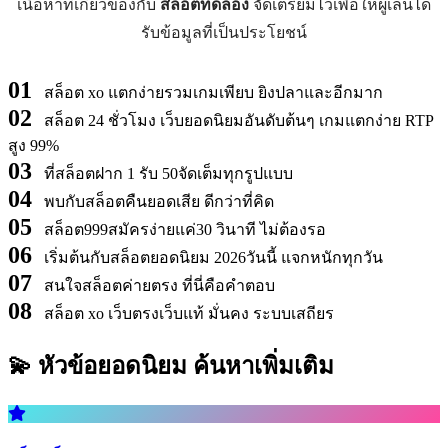
เนื้อหาที่เกี่ยวข้องกับ
สล็อตทดลอง
จัดเตรียมไว้เพื่อให้ผู้เล่นได้
รับข้อมูลที่เป็นประโยชน์
01
สล็อต xo แตกง่ายรวมเกมเพียบ ยิงปลาและอีกมาก
02
สล็อต 24 ชั่วโมง เว็บยอดนิยมอันดับต้นๆ เกมแตกง่าย RTP
สูง 99%
03
ที่สล็อตฝาก 1 รับ 50จัดเต็มทุกรูปแบบ
04
พบกับสล็อตคืนยอดเสีย ดีกว่าที่คิด
05
สล็อต999สมัครง่ายแค่30 วินาที ไม่ต้องรอ
06
เริ่มต้นกับสล็อตยอดนิยม 2026วันนี้ แจกหนักทุกวัน
07
สนใจสล็อตค่ายตรง ที่นี่คือคำตอบ
08
สล็อต xo เว็บตรงเว็บแท้ มั่นคง ระบบเสถียร
💫 หัวข้อยอดนิยม
ค้นหาเพิ่มเติม