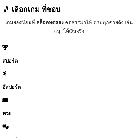
🎵 เลือกเกม
ที่ชอบ
เกมยอดนิยมที่
สล็อตทดลอง
คัดสรรมาให้ ครบทุกค่ายดัง เล่น
สนุกได้เงินจริง
สปอร์ต
อีสปอร์ต
หวย