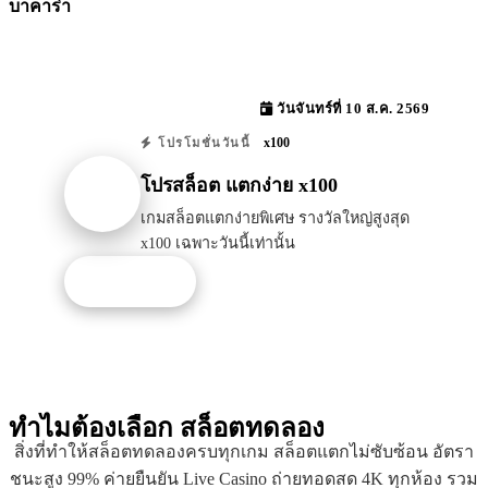
บาคาร่า
วันจันทร์ที่ 10 ส.ค. 2569
x100
โปรโมชั่นวันนี้
โปรสล็อต แตกง่าย x100
เกมสล็อตแตกง่ายพิเศษ รางวัลใหญ่สูงสุด
x100 เฉพาะวันนี้เท่านั้น
รับโปรนี้
ทำไมต้องเลือก
สล็อตทดลอง
สิ่งที่ทำให้สล็อตทดลองครบทุกเกม สล็อตแตกไม่ซับซ้อน อัตรา
ชนะสูง 99% ค่ายยืนยัน Live Casino ถ่ายทอดสด 4K ทุกห้อง รวม