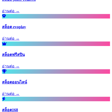
อ่านต่อ →
สล็อต evoplay
อ่านต่อ →
สล็อตฟรีสปิน
อ่านต่อ →
สล็อตออนไลน์
อ่านต่อ →
สล็อต168