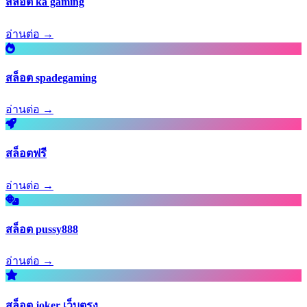
สล็อต ka gaming
อ่านต่อ →
สล็อต spadegaming
อ่านต่อ →
สล็อตฟรี
อ่านต่อ →
สล็อต pussy888
อ่านต่อ →
สล็อต joker เว็บตรง