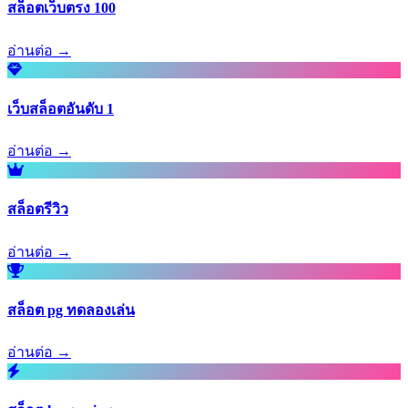
สล็อตเว็บตรง 100
อ่านต่อ →
เว็บสล็อตอันดับ 1
อ่านต่อ →
สล็อตรีวิว
อ่านต่อ →
สล็อต pg ทดลองเล่น
อ่านต่อ →