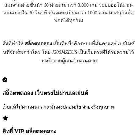
เกมจากค่ายชั้นนำ 60 ค่ายเกม กว่า 3,000 เกม ระบบออโต้ฝาก-
ถอนภายใน 30 วินาที ทุนจดทะเบียนกว่า 1000 ล้าน มาสนุกแจ็ค
พอตได้ทุกวัน!
สิ่งที่ทำให้
สล็อตทดลอง
เป็นที่หนึ่งคือระบบที่มั่นคงและโปรโมชั่
นที่จัดเต็มกว่าใคร โดย
J200MZEUS
เป็นเว็บตรงที่ได้รับความไว้
วางใจจากผู้เล่นจำนวนมาก
สล็อตทดลอง เว็บตรงไม่ผ่านเอเย่นต์
เว็บแท้ไม่ผ่านคนกลาง มั่นคงปลอดภัย จ่ายจริงทุกบาท
สิทธิ์ VIP สล็อตทดลอง