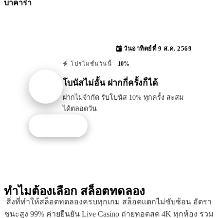
บาคาร่า
วันอาทิตย์ที่ 9 ส.ค. 2569
10%
โปรโมชั่นวันนี้
โบนัสไม่อั้น ฝากกี่ครั้งก็ได้
ฝากไม่จำกัด รับโบนัส 10% ทุกครั้ง สะสม
ได้ตลอดวัน
รับโปรนี้
ทำไมต้องเลือก
สล็อตทดลอง
สิ่งที่ทำให้สล็อตทดลองครบทุกเกม สล็อตแตกไม่ซับซ้อน อัตรา
ชนะสูง 99% ค่ายยืนยัน Live Casino ถ่ายทอดสด 4K ทุกห้อง รวม