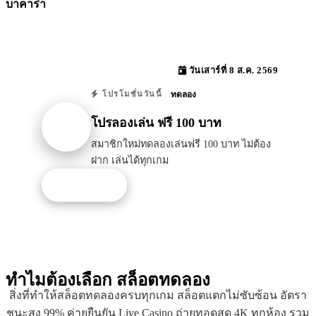
บาคาร่า
วันเสาร์ที่ 8 ส.ค. 2569
ทดลอง
โปรโมชั่นวันนี้
โปรลองเล่น ฟรี 100 บาท
สมาชิกใหม่ทดลองเล่นฟรี 100 บาท ไม่ต้อง
ฝาก เล่นได้ทุกเกม
รับโปรนี้
ทำไมต้องเลือก
สล็อตทดลอง
สิ่งที่ทำให้สล็อตทดลองครบทุกเกม สล็อตแตกไม่ซับซ้อน อัตรา
ชนะสูง 99% ค่ายยืนยัน Live Casino ถ่ายทอดสด 4K ทุกห้อง รวม