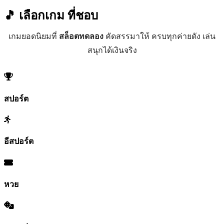
🎵 เลือกเกม
ที่ชอบ
เกมยอดนิยมที่
สล็อตทดลอง
คัดสรรมาให้ ครบทุกค่ายดัง เล่น
สนุกได้เงินจริง
สปอร์ต
อีสปอร์ต
หวย