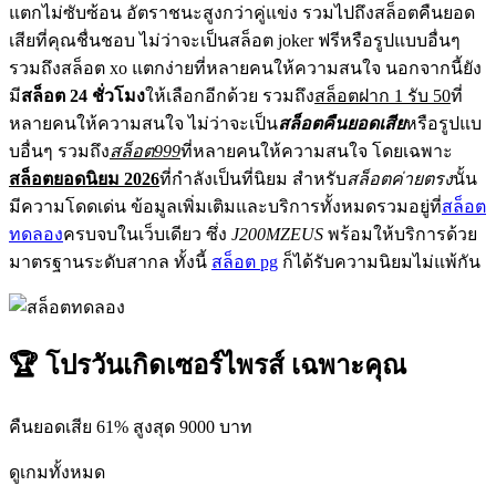
แตกไม่ซับซ้อน อัตราชนะสูงกว่าคู่แข่ง รวมไปถึงสล็อตคืนยอด
เสียที่คุณชื่นชอบ ไม่ว่าจะเป็นสล็อต joker ฟรีหรือรูปแบบอื่นๆ
รวมถึงสล็อต xo แตกง่ายที่หลายคนให้ความสนใจ นอกจากนี้ยัง
มี
สล็อต 24 ชั่วโมง
ให้เลือกอีกด้วย รวมถึง
สล็อตฝาก 1 รับ 50
ที่
หลายคนให้ความสนใจ ไม่ว่าจะเป็น
สล็อตคืนยอดเสีย
หรือรูปแบ
บอื่นๆ รวมถึง
สล็อต999
ที่หลายคนให้ความสนใจ โดยเฉพาะ
สล็อตยอดนิยม 2026
ที่กำลังเป็นที่นิยม สำหรับ
สล็อตค่ายตรง
นั้น
มีความโดดเด่น ข้อมูลเพิ่มเติมและบริการทั้งหมดรวมอยู่ที่
สล็อต
ทดลอง
ครบจบในเว็บเดียว ซึ่ง
J200MZEUS
พร้อมให้บริการด้วย
มาตรฐานระดับสากล ทั้งนี้
สล็อต pg
ก็ได้รับความนิยมไม่แพ้กัน
🏆 โปรวันเกิดเซอร์ไพรส์ เฉพาะคุณ
คืนยอดเสีย 61% สูงสุด 9000 บาท
ดูเกมทั้งหมด