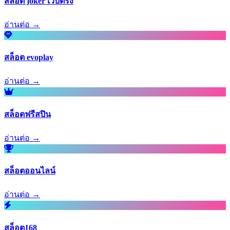
สล็อต joker เว็บตรง
อ่านต่อ →
สล็อต evoplay
อ่านต่อ →
สล็อตฟรีสปิน
อ่านต่อ →
สล็อตออนไลน์
อ่านต่อ →
สล็อต168