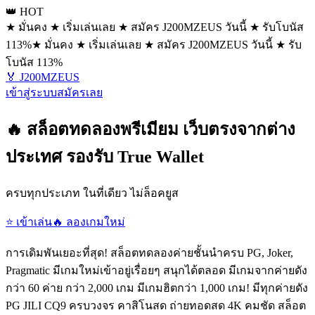
👑 HOT
★ มั่นคง ★ เริ่มเล่นเลย ★ สมัคร J200MZEUS วันนี้ ★ รับโบนัส
113%
★ มั่นคง ★ เริ่มเล่นเลย ★ สมัคร J200MZEUS วันนี้ ★ รับ
โบนัส 113%
🏅 J200MZEUS
เข้าสู่ระบบ
สมัครเลย
🔥 สล็อตทดลองพรีเมียม เว็บตรงจากต่าง
ประเทศ รองรับ True Wallet
ครบทุกประเภท ในที่เดียว ไม่ล็อคยูส
⭐ เข้าเล่น
🔥 ลองเกมใหม่
การเดิมพันเยอะที่สุด! สล็อตทดลองค่ายชั้นนำครบ PG, Joker,
Pragmatic มีเกมใหม่เข้าอยู่เรื่อยๆ สนุกได้ตลอด มีเกมจากค่ายดัง
กว่า 60 ค่าย กว่า 2,000 เกม มีเกมฮิตกว่า 1,000 เกม! มีทุกค่ายดัง
PG JILI CQ9 ครบวงจร คาสิโนสด ถ่ายทอดสด 4K คมชัด สล็อต