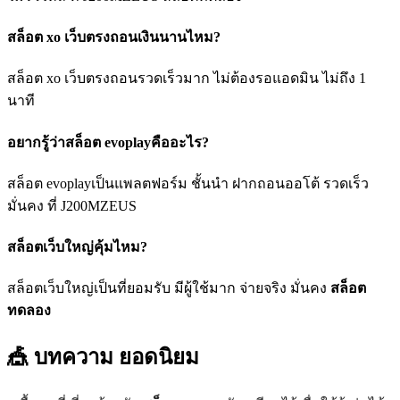
สล็อต xo เว็บตรงถอนเงินนานไหม?
สล็อต xo เว็บตรงถอนรวดเร็วมาก ไม่ต้องรอแอดมิน ไม่ถึง 1
นาที
อยากรู้ว่าสล็อต evoplayคืออะไร?
สล็อต evoplayเป็นแพลตฟอร์ม ชั้นนำ ฝากถอนออโต้ รวดเร็ว
มั่นคง ที่ J200MZEUS
สล็อตเว็บใหญ่คุ้มไหม?
สล็อตเว็บใหญ่เป็นที่ยอมรับ มีผู้ใช้มาก จ่ายจริง มั่นคง
สล็อต
ทดลอง
🎪 บทความ
ยอดนิยม