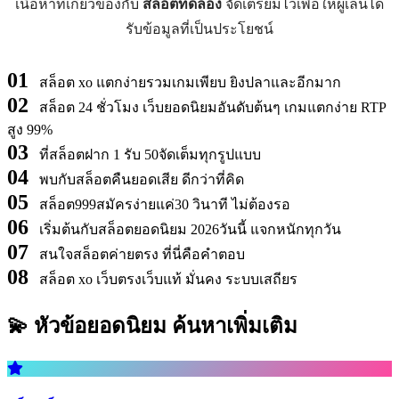
เนื้อหาที่เกี่ยวข้องกับ
สล็อตทดลอง
จัดเตรียมไว้เพื่อให้ผู้เล่นได้
รับข้อมูลที่เป็นประโยชน์
01
สล็อต xo แตกง่ายรวมเกมเพียบ ยิงปลาและอีกมาก
02
สล็อต 24 ชั่วโมง เว็บยอดนิยมอันดับต้นๆ เกมแตกง่าย RTP
สูง 99%
03
ที่สล็อตฝาก 1 รับ 50จัดเต็มทุกรูปแบบ
04
พบกับสล็อตคืนยอดเสีย ดีกว่าที่คิด
05
สล็อต999สมัครง่ายแค่30 วินาที ไม่ต้องรอ
06
เริ่มต้นกับสล็อตยอดนิยม 2026วันนี้ แจกหนักทุกวัน
07
สนใจสล็อตค่ายตรง ที่นี่คือคำตอบ
08
สล็อต xo เว็บตรงเว็บแท้ มั่นคง ระบบเสถียร
💫 หัวข้อยอดนิยม
ค้นหาเพิ่มเติม