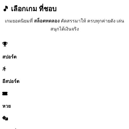
🎵 เลือกเกม
ที่ชอบ
เกมยอดนิยมที่
สล็อตทดลอง
คัดสรรมาให้ ครบทุกค่ายดัง เล่น
สนุกได้เงินจริง
สปอร์ต
อีสปอร์ต
หวย