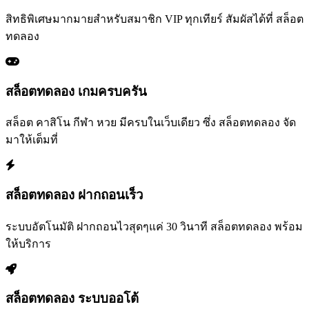
สิทธิพิเศษมากมายสำหรับสมาชิก VIP ทุกเทียร์ สัมผัสได้ที่ สล็อต
ทดลอง
สล็อตทดลอง เกมครบครัน
สล็อต คาสิโน กีฬา หวย มีครบในเว็บเดียว ซึ่ง สล็อตทดลอง จัด
มาให้เต็มที่
สล็อตทดลอง ฝากถอนเร็ว
ระบบอัตโนมัติ ฝากถอนไวสุดๆแค่ 30 วินาที สล็อตทดลอง พร้อม
ให้บริการ
สล็อตทดลอง ระบบออโต้