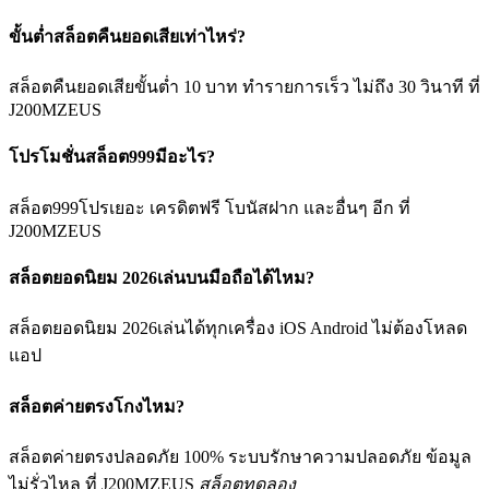
ขั้นต่ำสล็อตคืนยอดเสียเท่าไหร่?
สล็อตคืนยอดเสียขั้นต่ำ 10 บาท ทำรายการเร็ว ไม่ถึง 30 วินาที ที่
J200MZEUS
โปรโมชั่นสล็อต999มีอะไร?
สล็อต999โปรเยอะ เครดิตฟรี โบนัสฝาก และอื่นๆ อีก ที่
J200MZEUS
สล็อตยอดนิยม 2026เล่นบนมือถือได้ไหม?
สล็อตยอดนิยม 2026เล่นได้ทุกเครื่อง iOS Android ไม่ต้องโหลด
แอป
สล็อตค่ายตรงโกงไหม?
สล็อตค่ายตรงปลอดภัย 100% ระบบรักษาความปลอดภัย ข้อมูล
ไม่รั่วไหล ที่ J200MZEUS
สล็อตทดลอง