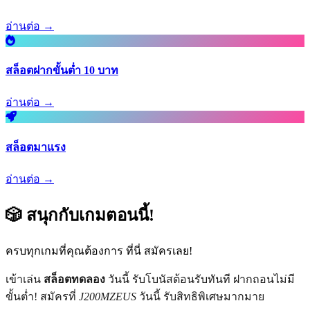
อ่านต่อ →
สล็อตฝากขั้นต่ำ 10 บาท
อ่านต่อ →
สล็อตมาแรง
อ่านต่อ →
🎲 สนุกกับเกมตอนนี้!
ครบทุกเกมที่คุณต้องการ ที่นี่ สมัครเลย!
เข้าเล่น
สล็อตทดลอง
วันนี้ รับโบนัสต้อนรับทันที ฝากถอนไม่มี
ขั้นต่ำ! สมัครที่
J200MZEUS
วันนี้ รับสิทธิพิเศษมากมาย