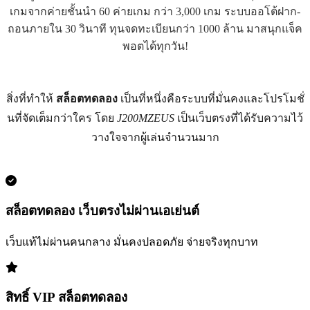
เกมจากค่ายชั้นนำ 60 ค่ายเกม กว่า 3,000 เกม ระบบออโต้ฝาก-
ถอนภายใน 30 วินาที ทุนจดทะเบียนกว่า 1000 ล้าน มาสนุกแจ็ค
พอตได้ทุกวัน!
สิ่งที่ทำให้
สล็อตทดลอง
เป็นที่หนึ่งคือระบบที่มั่นคงและโปรโมชั่
นที่จัดเต็มกว่าใคร โดย
J200MZEUS
เป็นเว็บตรงที่ได้รับความไว้
วางใจจากผู้เล่นจำนวนมาก
สล็อตทดลอง เว็บตรงไม่ผ่านเอเย่นต์
เว็บแท้ไม่ผ่านคนกลาง มั่นคงปลอดภัย จ่ายจริงทุกบาท
สิทธิ์ VIP สล็อตทดลอง