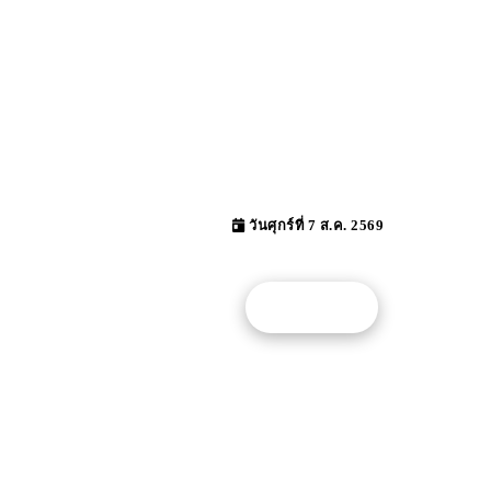
วันศุกร์ที่ 7 ส.ค. 2569
รับโปรนี้