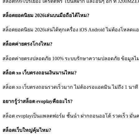
สล็อต999โปรเยอะ เครดิตฟรี โบนัสฝาก และอื่นๆ อีก ที่ J200MZ
สล็อตยอดนิยม 2026เล่นบนมือถือได้ไหม?
สล็อตยอดนิยม 2026เล่นได้ทุกเครื่อง iOS Android ไม่ต้องโหลดแ
สล็อตค่ายตรงโกงไหม?
สล็อตค่ายตรงปลอดภัย 100% ระบบรักษาความปลอดภัย ข้อมูลไม่
สล็อต xo เว็บตรงถอนเงินนานไหม?
สล็อต xo เว็บตรงถอนรวดเร็วมาก ไม่ต้องรอแอดมิน ไม่ถึง 1 นาที
อยากรู้ว่าสล็อต evoplayคืออะไร?
สล็อต evoplayเป็นแพลตฟอร์ม ชั้นนำ ฝากถอนออโต้ รวดเร็ว มั่น
สล็อตเว็บใหญ่คุ้มไหม?