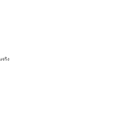
นจริง