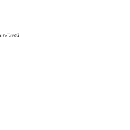
ป็นประโยชน์