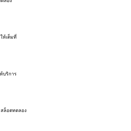
ตทดลอง
ห้เต็มที่
ห้บริการ
่ สล็อตทดลอง