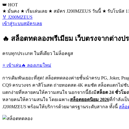
👑 HOT
★ มั่นคง ★ เริ่มเล่นเลย ★ สมัคร J200MZEUS วันนี้ ★ รับโบนัส 
🏅 J200MZEUS
เข้าสู่ระบบ
สมัครเลย
🔥 สล็อตทดลองพรีเมียม เว็บตรงจากต่างปร
ครบทุกประเภท ในที่เดียว ไม่ล็อคยูส
⭐ เข้าเล่น
🔥 ลองเกมใหม่
การเดิมพันเยอะที่สุด! สล็อตทดลองค่ายชั้นนำครบ PG, Joker, Pragma
CQ9 ครบวงจร คาสิโนสด ถ่ายทอดสด 4K คมชัด สล็อตแตกไม่ซับซ้อน 
แตกง่ายที่หลายคนให้ความสนใจ นอกจากนี้ยังมี
สล็อต 24 ชั่วโมง
หลายคนให้ความสนใจ โดยเฉพาะ
สล็อตยอดนิยม 2026
ที่กำลังเป
J200MZEUS
พร้อมให้บริการด้วยมาตรฐานระดับสากล ทั้งนี้
สล็อ