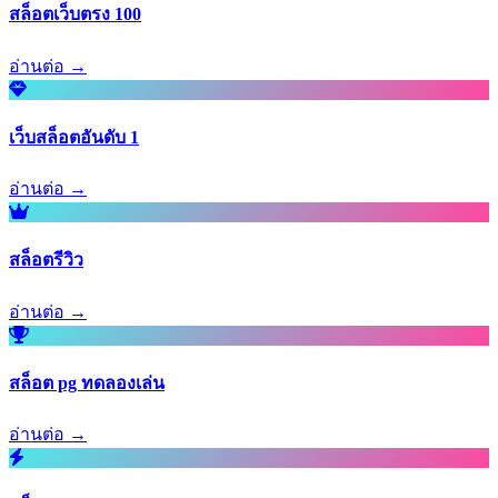
สล็อตเว็บตรง 100
อ่านต่อ →
เว็บสล็อตอันดับ 1
อ่านต่อ →
สล็อตรีวิว
อ่านต่อ →
สล็อต pg ทดลองเล่น
อ่านต่อ →