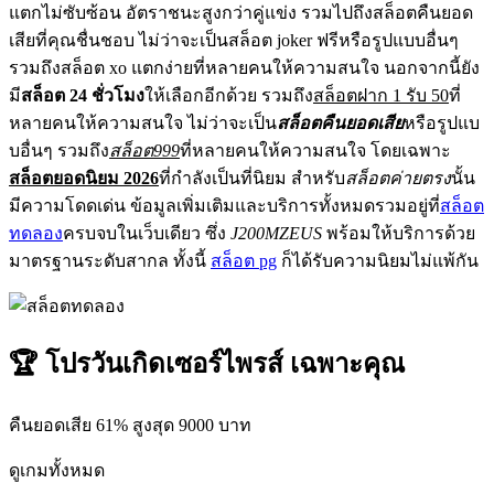
แตกไม่ซับซ้อน อัตราชนะสูงกว่าคู่แข่ง รวมไปถึงสล็อตคืนยอด
เสียที่คุณชื่นชอบ ไม่ว่าจะเป็นสล็อต joker ฟรีหรือรูปแบบอื่นๆ
รวมถึงสล็อต xo แตกง่ายที่หลายคนให้ความสนใจ นอกจากนี้ยัง
มี
สล็อต 24 ชั่วโมง
ให้เลือกอีกด้วย รวมถึง
สล็อตฝาก 1 รับ 50
ที่
หลายคนให้ความสนใจ ไม่ว่าจะเป็น
สล็อตคืนยอดเสีย
หรือรูปแบ
บอื่นๆ รวมถึง
สล็อต999
ที่หลายคนให้ความสนใจ โดยเฉพาะ
สล็อตยอดนิยม 2026
ที่กำลังเป็นที่นิยม สำหรับ
สล็อตค่ายตรง
นั้น
มีความโดดเด่น ข้อมูลเพิ่มเติมและบริการทั้งหมดรวมอยู่ที่
สล็อต
ทดลอง
ครบจบในเว็บเดียว ซึ่ง
J200MZEUS
พร้อมให้บริการด้วย
มาตรฐานระดับสากล ทั้งนี้
สล็อต pg
ก็ได้รับความนิยมไม่แพ้กัน
🏆 โปรวันเกิดเซอร์ไพรส์ เฉพาะคุณ
คืนยอดเสีย 61% สูงสุด 9000 บาท
ดูเกมทั้งหมด