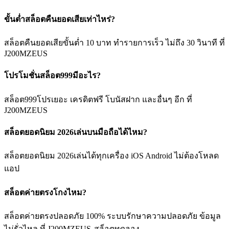
ขั้นต่ำสล็อตคืนยอดเสียเท่าไหร่?
สล็อตคืนยอดเสียขั้นต่ำ 10 บาท ทำรายการเร็ว ไม่ถึง 30 วินาที ที่
J200MZEUS
โปรโมชั่นสล็อต999มีอะไร?
สล็อต999โปรเยอะ เครดิตฟรี โบนัสฝาก และอื่นๆ อีก ที่
J200MZEUS
สล็อตยอดนิยม 2026เล่นบนมือถือได้ไหม?
สล็อตยอดนิยม 2026เล่นได้ทุกเครื่อง iOS Android ไม่ต้องโหลด
แอป
สล็อตค่ายตรงโกงไหม?
สล็อตค่ายตรงปลอดภัย 100% ระบบรักษาความปลอดภัย ข้อมูล
ไม่รั่วไหล ที่ J200MZEUS
สล็อตทดลอง