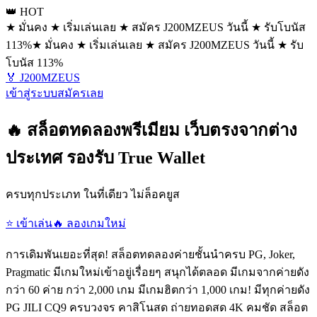
👑 HOT
★ มั่นคง ★ เริ่มเล่นเลย ★ สมัคร J200MZEUS วันนี้ ★ รับโบนัส
113%
★ มั่นคง ★ เริ่มเล่นเลย ★ สมัคร J200MZEUS วันนี้ ★ รับ
โบนัส 113%
🏅 J200MZEUS
เข้าสู่ระบบ
สมัครเลย
🔥 สล็อตทดลองพรีเมียม เว็บตรงจากต่าง
ประเทศ รองรับ True Wallet
ครบทุกประเภท ในที่เดียว ไม่ล็อคยูส
⭐ เข้าเล่น
🔥 ลองเกมใหม่
การเดิมพันเยอะที่สุด! สล็อตทดลองค่ายชั้นนำครบ PG, Joker,
Pragmatic มีเกมใหม่เข้าอยู่เรื่อยๆ สนุกได้ตลอด มีเกมจากค่ายดัง
กว่า 60 ค่าย กว่า 2,000 เกม มีเกมฮิตกว่า 1,000 เกม! มีทุกค่ายดัง
PG JILI CQ9 ครบวงจร คาสิโนสด ถ่ายทอดสด 4K คมชัด สล็อต