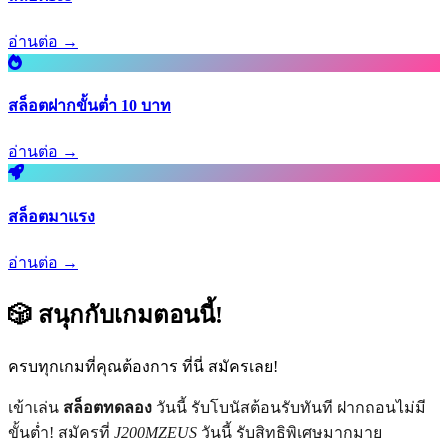
อ่านต่อ →
สล็อตฝากขั้นต่ำ 10 บาท
อ่านต่อ →
สล็อตมาแรง
อ่านต่อ →
🎲 สนุกกับเกมตอนนี้!
ครบทุกเกมที่คุณต้องการ ที่นี่ สมัครเลย!
เข้าเล่น
สล็อตทดลอง
วันนี้ รับโบนัสต้อนรับทันที ฝากถอนไม่มี
ขั้นต่ำ! สมัครที่
J200MZEUS
วันนี้ รับสิทธิพิเศษมากมาย