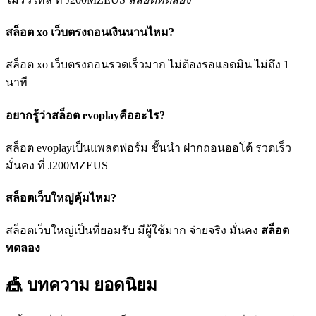
สล็อต xo เว็บตรงถอนเงินนานไหม?
สล็อต xo เว็บตรงถอนรวดเร็วมาก ไม่ต้องรอแอดมิน ไม่ถึง 1
นาที
อยากรู้ว่าสล็อต evoplayคืออะไร?
สล็อต evoplayเป็นแพลตฟอร์ม ชั้นนำ ฝากถอนออโต้ รวดเร็ว
มั่นคง ที่ J200MZEUS
สล็อตเว็บใหญ่คุ้มไหม?
สล็อตเว็บใหญ่เป็นที่ยอมรับ มีผู้ใช้มาก จ่ายจริง มั่นคง
สล็อต
ทดลอง
🎪 บทความ
ยอดนิยม