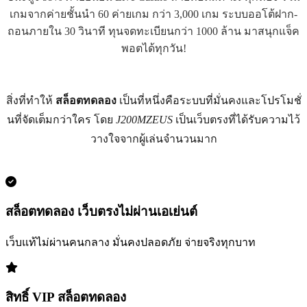
เกมจากค่ายชั้นนำ 60 ค่ายเกม กว่า 3,000 เกม ระบบออโต้ฝาก-
ถอนภายใน 30 วินาที ทุนจดทะเบียนกว่า 1000 ล้าน มาสนุกแจ็ค
พอตได้ทุกวัน!
สิ่งที่ทำให้
สล็อตทดลอง
เป็นที่หนึ่งคือระบบที่มั่นคงและโปรโมชั่
นที่จัดเต็มกว่าใคร โดย
J200MZEUS
เป็นเว็บตรงที่ได้รับความไว้
วางใจจากผู้เล่นจำนวนมาก
สล็อตทดลอง เว็บตรงไม่ผ่านเอเย่นต์
เว็บแท้ไม่ผ่านคนกลาง มั่นคงปลอดภัย จ่ายจริงทุกบาท
สิทธิ์ VIP สล็อตทดลอง