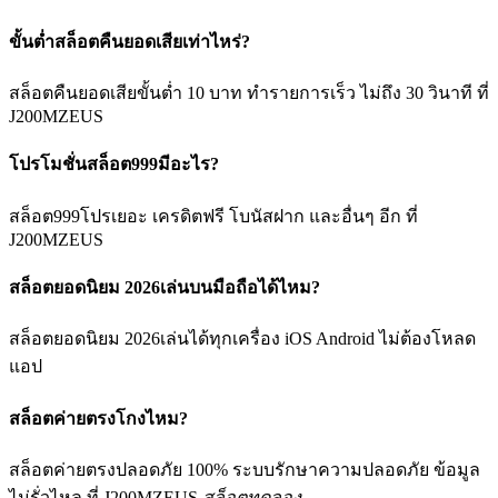
ขั้นต่ำสล็อตคืนยอดเสียเท่าไหร่?
สล็อตคืนยอดเสียขั้นต่ำ 10 บาท ทำรายการเร็ว ไม่ถึง 30 วินาที ที่
J200MZEUS
โปรโมชั่นสล็อต999มีอะไร?
สล็อต999โปรเยอะ เครดิตฟรี โบนัสฝาก และอื่นๆ อีก ที่
J200MZEUS
สล็อตยอดนิยม 2026เล่นบนมือถือได้ไหม?
สล็อตยอดนิยม 2026เล่นได้ทุกเครื่อง iOS Android ไม่ต้องโหลด
แอป
สล็อตค่ายตรงโกงไหม?
สล็อตค่ายตรงปลอดภัย 100% ระบบรักษาความปลอดภัย ข้อมูล
ไม่รั่วไหล ที่ J200MZEUS
สล็อตทดลอง