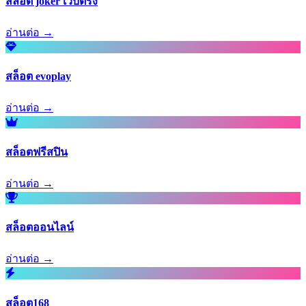
สล็อต joker เว็บตรง
อ่านต่อ →
สล็อต evoplay
อ่านต่อ →
สล็อตฟรีสปิน
อ่านต่อ →
สล็อตออนไลน์
อ่านต่อ →
สล็อต168