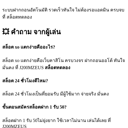
ระบบฝากถอนอัตโนมัติ รวดเร็วทันใจ ไม่ต้องรอแอดมิน ครบจบ
ที่ สล็อตทดลอง
💥 คำถาม
จากผู้เล่น
สล็อต xo แตกง่ายคืออะไร?
สล็อต xo แตกง่ายคือเว็บคาสิโน ครบวงจร ฝากถอนออโต้ ทันใจ
มั่นคง ที่ J200MZEUS
สล็อตทดลอง
สล็อต 24 ชั่วโมงดีไหม?
สล็อต 24 ชั่วโมงเป็นที่ยอมรับ มีผู้ใช้มาก จ่ายจริง มั่นคง
ขั้นตอนสมัครสล็อตฝาก 1 รับ 50?
สล็อตฝาก 1 รับ 50ไม่ยุ่งยาก ใช้เวลาไม่นาน เล่นได้เลย ที่
J200MZEUS