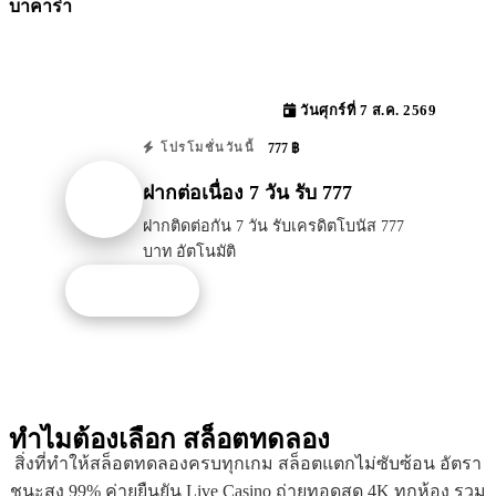
บาคาร่า
วันศุกร์ที่ 7 ส.ค. 2569
777 ฿
โปรโมชั่นวันนี้
ฝากต่อเนื่อง 7 วัน รับ 777
ฝากติดต่อกัน 7 วัน รับเครดิตโบนัส 777
บาท อัตโนมัติ
รับโปรนี้
ทำไมต้องเลือก
สล็อตทดลอง
สิ่งที่ทำให้สล็อตทดลองครบทุกเกม สล็อตแตกไม่ซับซ้อน อัตรา
ชนะสูง 99% ค่ายยืนยัน Live Casino ถ่ายทอดสด 4K ทุกห้อง รวม