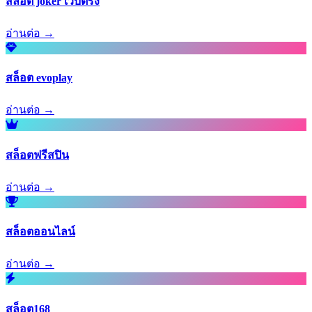
สล็อต joker เว็บตรง
อ่านต่อ →
สล็อต evoplay
อ่านต่อ →
สล็อตฟรีสปิน
อ่านต่อ →
สล็อตออนไลน์
อ่านต่อ →
สล็อต168