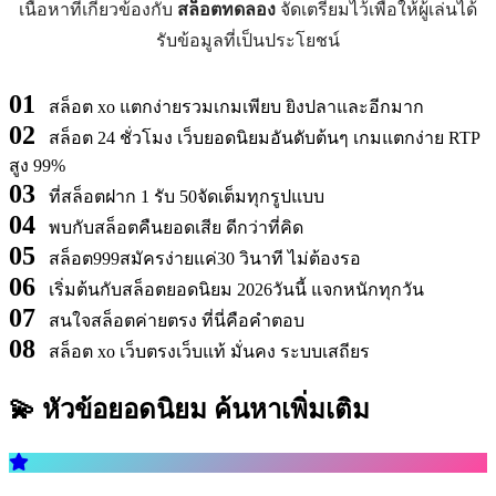
เนื้อหาที่เกี่ยวข้องกับ
สล็อตทดลอง
จัดเตรียมไว้เพื่อให้ผู้เล่นได้
รับข้อมูลที่เป็นประโยชน์
01
สล็อต xo แตกง่ายรวมเกมเพียบ ยิงปลาและอีกมาก
02
สล็อต 24 ชั่วโมง เว็บยอดนิยมอันดับต้นๆ เกมแตกง่าย RTP
สูง 99%
03
ที่สล็อตฝาก 1 รับ 50จัดเต็มทุกรูปแบบ
04
พบกับสล็อตคืนยอดเสีย ดีกว่าที่คิด
05
สล็อต999สมัครง่ายแค่30 วินาที ไม่ต้องรอ
06
เริ่มต้นกับสล็อตยอดนิยม 2026วันนี้ แจกหนักทุกวัน
07
สนใจสล็อตค่ายตรง ที่นี่คือคำตอบ
08
สล็อต xo เว็บตรงเว็บแท้ มั่นคง ระบบเสถียร
💫 หัวข้อยอดนิยม
ค้นหาเพิ่มเติม