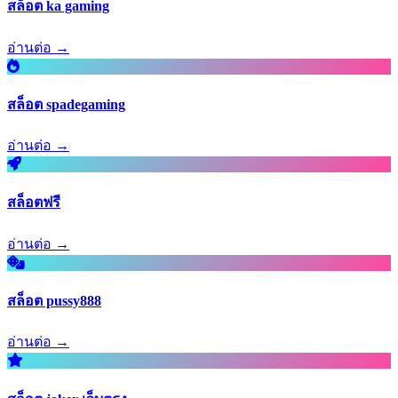
สล็อต ka gaming
อ่านต่อ →
สล็อต spadegaming
อ่านต่อ →
สล็อตฟรี
อ่านต่อ →
สล็อต pussy888
อ่านต่อ →