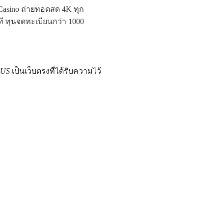
Casino ถ่ายทอดสด 4K ทุก
ี ทุนจดทะเบียนกว่า 1000
EUS
เป็นเว็บตรงที่ได้รับความไว้