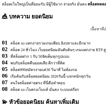
สล็อตเว็บใหญ่เป็นที่ยอมรับ มีผู้ใช้มาก จ่ายจริง มั่นคง
สล็อตทดล
🎪 บทความ
ยอดนิยม
เนื้อหาที่
01
สล็อต xo แตกง่ายรวมเกมเพียบ ยิงปลาและอีกมาก
02
สล็อต 24 ชั่วโมง เว็บยอดนิยมอันดับต้นๆ เกมแตกง่าย RTP ส
03
ที่สล็อตฝาก 1 รับ 50จัดเต็มทุกรูปแบบ
04
พบกับสล็อตคืนยอดเสีย ดีกว่าที่คิด
05
สล็อต999สมัครง่ายแค่30 วินาที ไม่ต้องรอ
06
เริ่มต้นกับสล็อตยอดนิยม 2026วันนี้ แจกหนักทุกวัน
07
สนใจสล็อตค่ายตรง ที่นี่คือคำตอบ
08
สล็อต xo เว็บตรงเว็บแท้ มั่นคง ระบบเสถียร
💫 หัวข้อยอดนิยม
ค้นหาเพิ่มเติม