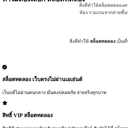
สิ่งที่ทำให้สล็อตทดลอง
ห้อง รวมเกมจากค่ายชั้น
สิ่งที่ทำให้
สล็อตทดลอง
เป็นที
สล็อตทดลอง เว็บตรงไม่ผ่านเอเย่นต์
เว็บแท้ไม่ผ่านคนกลาง มั่นคงปลอดภัย จ่ายจริงทุกบาท
สิทธิ์ VIP สล็อตทดลอง