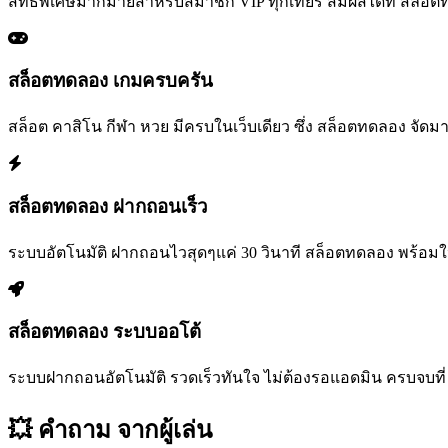
สิทธิพิเศษมากมายสำหรับสมาชิก VIP ทุกเทียร์ สัมผัสได้ที่ สล็อ
สล็อตทดลอง เกมครบครัน
สล็อต คาสิโน กีฬา หวย มีครบในเว็บเดียว ซึ่ง สล็อตทดลอง จัดมาใ
สล็อตทดลอง ฝากถอนเร็ว
ระบบอัตโนมัติ ฝากถอนไวสุดๆแค่ 30 วินาที สล็อตทดลอง พร้อมใ
สล็อตทดลอง ระบบออโต้
ระบบฝากถอนอัตโนมัติ รวดเร็วทันใจ ไม่ต้องรอแอดมิน ครบจบที
💥 คำถาม
จากผู้เล่น