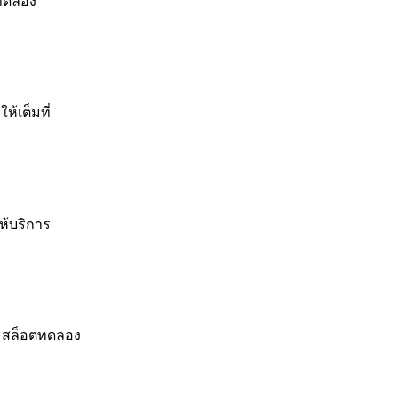
ตทดลอง
ห้เต็มที่
ห้บริการ
่ สล็อตทดลอง