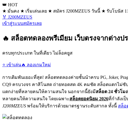
👑 HOT
★ มั่นคง ★ เริ่มเล่นเลย ★ สมัคร J200MZEUS วันนี้ ★ รับโบนัส 
🏅 J200MZEUS
เข้าสู่ระบบ
สมัครเลย
🔥 สล็อตทดลองพรีเมียม เว็บตรงจากต่างปร
ครบทุกประเภท ในที่เดียว ไม่ล็อคยูส
⭐ เข้าเล่น
🔥 ลองเกมใหม่
การเดิมพันเยอะที่สุด! สล็อตทดลองค่ายชั้นนำครบ PG, Joker, Pragma
CQ9 ครบวงจร คาสิโนสด ถ่ายทอดสด 4K คมชัด สล็อตแตกไม่ซับซ้อน 
แตกง่ายที่หลายคนให้ความสนใจ นอกจากนี้ยังมี
สล็อต 24 ชั่วโมง
หลายคนให้ความสนใจ โดยเฉพาะ
สล็อตยอดนิยม 2026
ที่กำลังเป
J200MZEUS
พร้อมให้บริการด้วยมาตรฐานระดับสากล ทั้งนี้
สล็อ