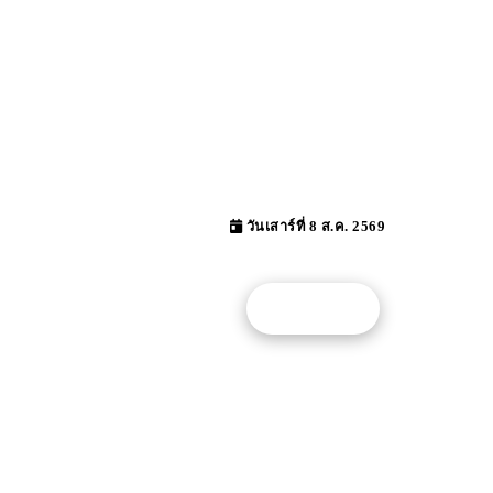
วันเสาร์ที่ 8 ส.ค. 2569
รับโปรนี้