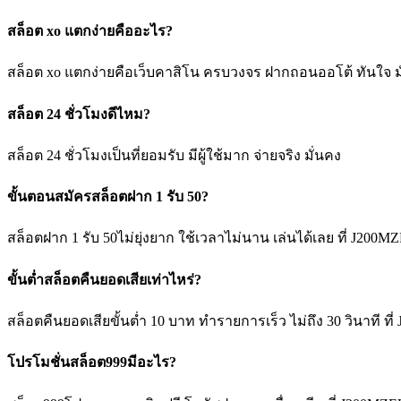
สล็อต xo แตกง่ายคืออะไร?
สล็อต xo แตกง่ายคือเว็บคาสิโน ครบวงจร ฝากถอนออโต้ ทันใจ ม
สล็อต 24 ชั่วโมงดีไหม?
สล็อต 24 ชั่วโมงเป็นที่ยอมรับ มีผู้ใช้มาก จ่ายจริง มั่นคง
ขั้นตอนสมัครสล็อตฝาก 1 รับ 50?
สล็อตฝาก 1 รับ 50ไม่ยุ่งยาก ใช้เวลาไม่นาน เล่นได้เลย ที่ J200
ขั้นต่ำสล็อตคืนยอดเสียเท่าไหร่?
สล็อตคืนยอดเสียขั้นต่ำ 10 บาท ทำรายการเร็ว ไม่ถึง 30 วินาที ท
โปรโมชั่นสล็อต999มีอะไร?