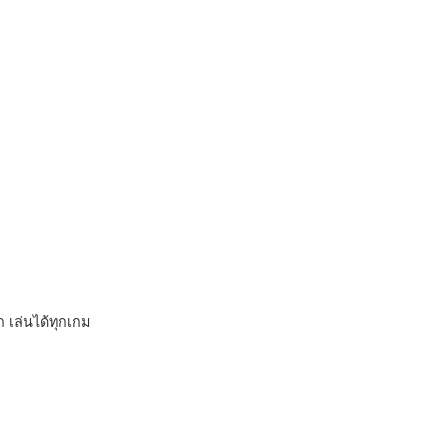
 เล่นได้ทุกเกม