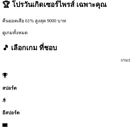
🏆 โปรวันเกิดเซอร์ไพรส์ เฉพาะคุณ
คืนยอดเสีย 61% สูงสุด 9000 บาท
ดูเกมทั้งหมด
🎵 เลือกเกม
ที่ชอบ
เกมย
สปอร์ต
อีสปอร์ต