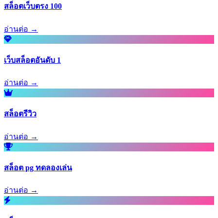
สล็อตเว็บตรง 100
อ่านต่อ →
เว็บสล็อตอันดับ 1
อ่านต่อ →
สล็อตรีวิว
อ่านต่อ →
สล็อต pg ทดลองเล่น
อ่านต่อ →