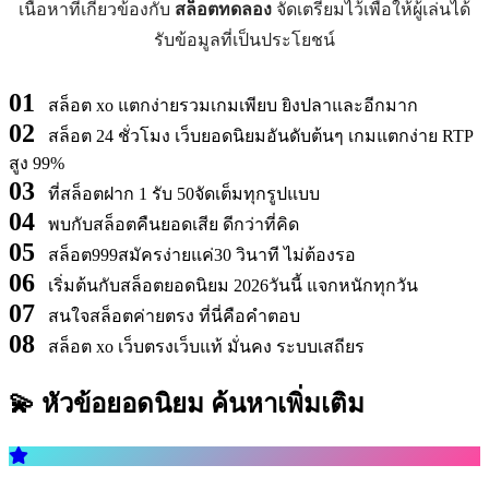
เนื้อหาที่เกี่ยวข้องกับ
สล็อตทดลอง
จัดเตรียมไว้เพื่อให้ผู้เล่นได้
รับข้อมูลที่เป็นประโยชน์
01
สล็อต xo แตกง่ายรวมเกมเพียบ ยิงปลาและอีกมาก
02
สล็อต 24 ชั่วโมง เว็บยอดนิยมอันดับต้นๆ เกมแตกง่าย RTP
สูง 99%
03
ที่สล็อตฝาก 1 รับ 50จัดเต็มทุกรูปแบบ
04
พบกับสล็อตคืนยอดเสีย ดีกว่าที่คิด
05
สล็อต999สมัครง่ายแค่30 วินาที ไม่ต้องรอ
06
เริ่มต้นกับสล็อตยอดนิยม 2026วันนี้ แจกหนักทุกวัน
07
สนใจสล็อตค่ายตรง ที่นี่คือคำตอบ
08
สล็อต xo เว็บตรงเว็บแท้ มั่นคง ระบบเสถียร
💫 หัวข้อยอดนิยม
ค้นหาเพิ่มเติม