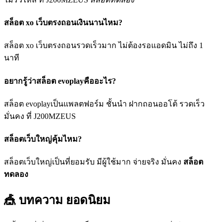
สล็อต xo เว็บตรงถอนเงินนานไหม?
สล็อต xo เว็บตรงถอนรวดเร็วมาก ไม่ต้องรอแอดมิน ไม่ถึง 1
นาที
อยากรู้ว่าสล็อต evoplayคืออะไร?
สล็อต evoplayเป็นแพลตฟอร์ม ชั้นนำ ฝากถอนออโต้ รวดเร็ว
มั่นคง ที่ J200MZEUS
สล็อตเว็บใหญ่คุ้มไหม?
สล็อตเว็บใหญ่เป็นที่ยอมรับ มีผู้ใช้มาก จ่ายจริง มั่นคง
สล็อต
ทดลอง
🎪 บทความ
ยอดนิยม