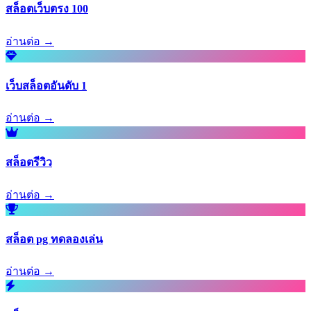
สล็อตเว็บตรง 100
อ่านต่อ →
เว็บสล็อตอันดับ 1
อ่านต่อ →
สล็อตรีวิว
อ่านต่อ →
สล็อต pg ทดลองเล่น
อ่านต่อ →