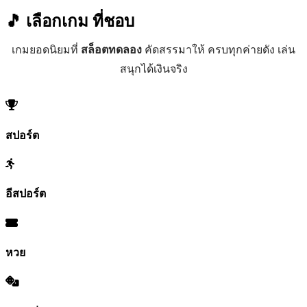
🎵 เลือกเกม
ที่ชอบ
เกมยอดนิยมที่
สล็อตทดลอง
คัดสรรมาให้ ครบทุกค่ายดัง เล่น
สนุกได้เงินจริง
สปอร์ต
อีสปอร์ต
หวย