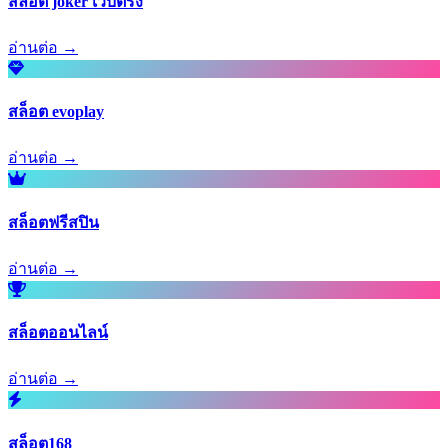
สล็อต joker เว็บตรง
อ่านต่อ →
สล็อต evoplay
อ่านต่อ →
สล็อตฟรีสปิน
อ่านต่อ →
สล็อตออนไลน์
อ่านต่อ →
สล็อต168