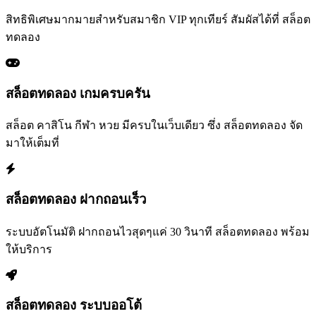
สิทธิพิเศษมากมายสำหรับสมาชิก VIP ทุกเทียร์ สัมผัสได้ที่ สล็อต
ทดลอง
สล็อตทดลอง เกมครบครัน
สล็อต คาสิโน กีฬา หวย มีครบในเว็บเดียว ซึ่ง สล็อตทดลอง จัด
มาให้เต็มที่
สล็อตทดลอง ฝากถอนเร็ว
ระบบอัตโนมัติ ฝากถอนไวสุดๆแค่ 30 วินาที สล็อตทดลอง พร้อม
ให้บริการ
สล็อตทดลอง ระบบออโต้