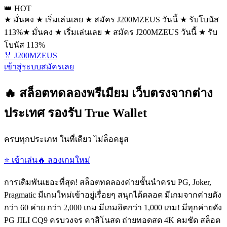
👑 HOT
★ มั่นคง ★ เริ่มเล่นเลย ★ สมัคร J200MZEUS วันนี้ ★ รับโบนัส
113%
★ มั่นคง ★ เริ่มเล่นเลย ★ สมัคร J200MZEUS วันนี้ ★ รับ
โบนัส 113%
🏅 J200MZEUS
เข้าสู่ระบบ
สมัครเลย
🔥 สล็อตทดลองพรีเมียม เว็บตรงจากต่าง
ประเทศ รองรับ True Wallet
ครบทุกประเภท ในที่เดียว ไม่ล็อคยูส
⭐ เข้าเล่น
🔥 ลองเกมใหม่
การเดิมพันเยอะที่สุด! สล็อตทดลองค่ายชั้นนำครบ PG, Joker,
Pragmatic มีเกมใหม่เข้าอยู่เรื่อยๆ สนุกได้ตลอด มีเกมจากค่ายดัง
กว่า 60 ค่าย กว่า 2,000 เกม มีเกมฮิตกว่า 1,000 เกม! มีทุกค่ายดัง
PG JILI CQ9 ครบวงจร คาสิโนสด ถ่ายทอดสด 4K คมชัด สล็อต