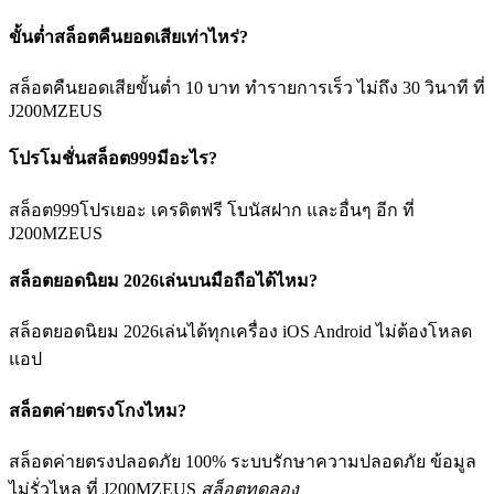
ขั้นต่ำสล็อตคืนยอดเสียเท่าไหร่?
สล็อตคืนยอดเสียขั้นต่ำ 10 บาท ทำรายการเร็ว ไม่ถึง 30 วินาที ที่
J200MZEUS
โปรโมชั่นสล็อต999มีอะไร?
สล็อต999โปรเยอะ เครดิตฟรี โบนัสฝาก และอื่นๆ อีก ที่
J200MZEUS
สล็อตยอดนิยม 2026เล่นบนมือถือได้ไหม?
สล็อตยอดนิยม 2026เล่นได้ทุกเครื่อง iOS Android ไม่ต้องโหลด
แอป
สล็อตค่ายตรงโกงไหม?
สล็อตค่ายตรงปลอดภัย 100% ระบบรักษาความปลอดภัย ข้อมูล
ไม่รั่วไหล ที่ J200MZEUS
สล็อตทดลอง