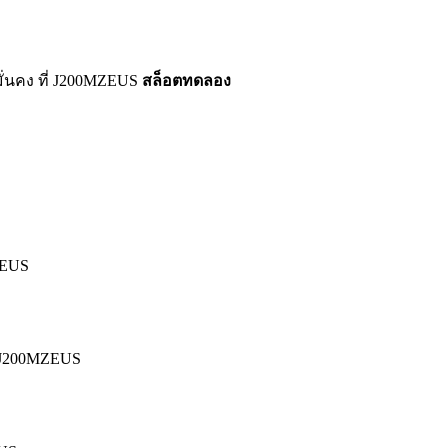
ั่นคง ที่ J200MZEUS
สล็อตทดลอง
MZEUS
ี่ J200MZEUS