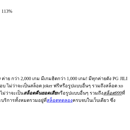
ส 113%
ค่าย กว่า 2,000 เกม มีเกมฮิตกว่า 1,000 เกม! มีทุกค่ายดัง PG JILI
ไม่ว่าจะเป็นสล็อต joker ฟรีหรือรูปแบบอื่นๆ รวมถึงสล็อต xo
ม่ว่าจะเป็น
สล็อตคืนยอดเสีย
หรือรูปแบบอื่นๆ รวมถึง
สล็อต999
ที่
บริการทั้งหมดรวมอยู่ที่
สล็อตทดลอง
ครบจบในเว็บเดียว ซึ่ง