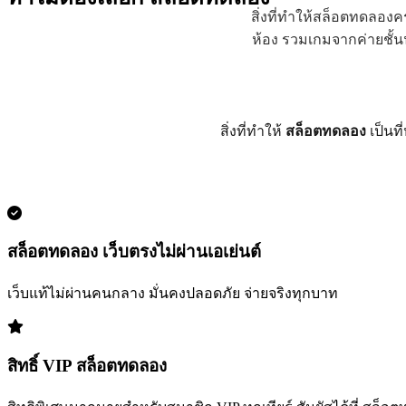
สิ่งที่ทำให้สล็อตทดลอง
ห้อง รวมเกมจากค่ายชั้น
สิ่งที่ทำให้
สล็อตทดลอง
เป็นที
สล็อตทดลอง เว็บตรงไม่ผ่านเอเย่นต์
เว็บแท้ไม่ผ่านคนกลาง มั่นคงปลอดภัย จ่ายจริงทุกบาท
สิทธิ์ VIP สล็อตทดลอง