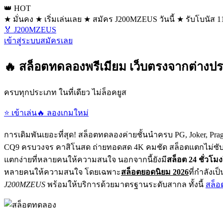
👑 HOT
★ มั่นคง ★ เริ่มเล่นเลย ★ สมัคร J200MZEUS วันนี้ ★ รับโบนัส 
🏅 J200MZEUS
เข้าสู่ระบบ
สมัครเลย
🔥 สล็อตทดลองพรีเมียม เว็บตรงจากต่างปร
ครบทุกประเภท ในที่เดียว ไม่ล็อคยูส
⭐ เข้าเล่น
🔥 ลองเกมใหม่
การเดิมพันเยอะที่สุด! สล็อตทดลองค่ายชั้นนำครบ PG, Joker, Pragma
CQ9 ครบวงจร คาสิโนสด ถ่ายทอดสด 4K คมชัด สล็อตแตกไม่ซับซ้อน 
แตกง่ายที่หลายคนให้ความสนใจ นอกจากนี้ยังมี
สล็อต 24 ชั่วโมง
หลายคนให้ความสนใจ โดยเฉพาะ
สล็อตยอดนิยม 2026
ที่กำลังเป
J200MZEUS
พร้อมให้บริการด้วยมาตรฐานระดับสากล ทั้งนี้
สล็อ