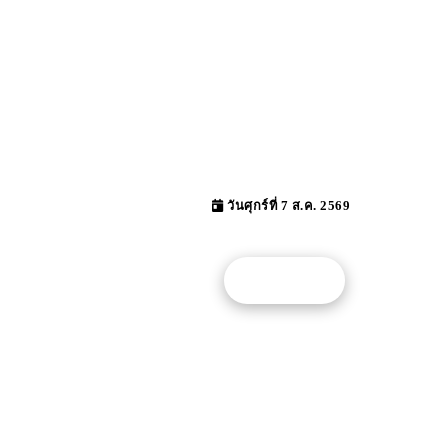
วันศุกร์ที่ 7 ส.ค. 2569
รับโปรนี้