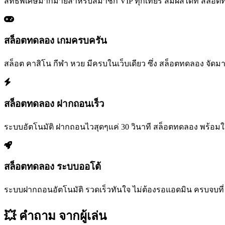
สิทธิพิเศษมากมายสำหรับสมาชิก VIP ทุกเทียร์ สัมผัสได้ที่ สล็อ
สล็อตทดลอง เกมครบครัน
สล็อต คาสิโน กีฬา หวย มีครบในเว็บเดียว ซึ่ง สล็อตทดลอง จัดมาใ
สล็อตทดลอง ฝากถอนเร็ว
ระบบอัตโนมัติ ฝากถอนไวสุดๆแค่ 30 วินาที สล็อตทดลอง พร้อมใ
สล็อตทดลอง ระบบออโต้
ระบบฝากถอนอัตโนมัติ รวดเร็วทันใจ ไม่ต้องรอแอดมิน ครบจบที
💥 คำถาม
จากผู้เล่น