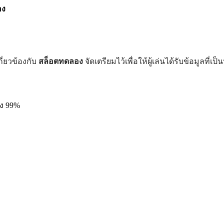
อง
เกี่ยวข้องกับ
สล็อตทดลอง
จัดเตรียมไว้เพื่อให้ผู้เล่นได้รับข้อมูลที่เ
ูง 99%