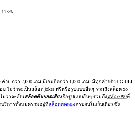
ส 113%
ค่าย กว่า 2,000 เกม มีเกมฮิตกว่า 1,000 เกม! มีทุกค่ายดัง PG JILI
ไม่ว่าจะเป็นสล็อต joker ฟรีหรือรูปแบบอื่นๆ รวมถึงสล็อต xo
ม่ว่าจะเป็น
สล็อตคืนยอดเสีย
หรือรูปแบบอื่นๆ รวมถึง
สล็อต999
ที่
บริการทั้งหมดรวมอยู่ที่
สล็อตทดลอง
ครบจบในเว็บเดียว ซึ่ง