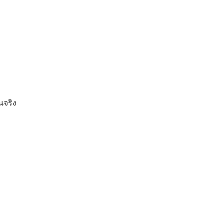
นจริง