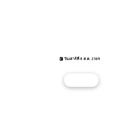
วันเสาร์ที่ 8 ส.ค. 2569
รับโปรนี้