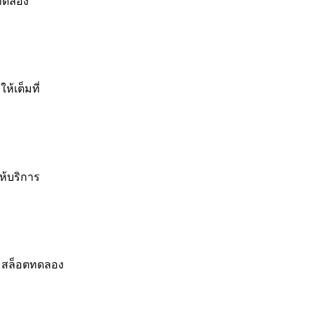
ตทดลอง
ห้เต็มที่
ห้บริการ
่ สล็อตทดลอง