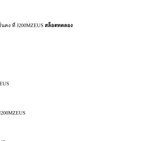
ั่นคง ที่ J200MZEUS
สล็อตทดลอง
MZEUS
ี่ J200MZEUS