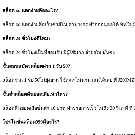
สล็อต xo แตกง่ายคืออะไร?
สล็อต xo แตกง่ายคือเว็บคาสิโน ครบวงจร ฝากถอนออโต้ ทันใจ ม
สล็อต 24 ชั่วโมงดีไหม?
สล็อต 24 ชั่วโมงเป็นที่ยอมรับ มีผู้ใช้มาก จ่ายจริง มั่นคง
ขั้นตอนสมัครสล็อตฝาก 1 รับ 50?
สล็อตฝาก 1 รับ 50ไม่ยุ่งยาก ใช้เวลาไม่นาน เล่นได้เลย ที่ J200
ขั้นต่ำสล็อตคืนยอดเสียเท่าไหร่?
สล็อตคืนยอดเสียขั้นต่ำ 10 บาท ทำรายการเร็ว ไม่ถึง 30 วินาที ท
โปรโมชั่นสล็อต999มีอะไร?