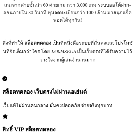
เกมจากค่ายชั้นนำ 60 ค่ายเกม กว่า 3,000 เกม ระบบออโต้ฝาก-
ถอนภายใน 30 วินาที ทุนจดทะเบียนกว่า 1000 ล้าน มาสนุกแจ็ค
พอตได้ทุกวัน!
สิ่งที่ทำให้
สล็อตทดลอง
เป็นที่หนึ่งคือระบบที่มั่นคงและโปรโมชั่
นที่จัดเต็มกว่าใคร โดย
J200MZEUS
เป็นเว็บตรงที่ได้รับความไว้
วางใจจากผู้เล่นจำนวนมาก
สล็อตทดลอง เว็บตรงไม่ผ่านเอเย่นต์
เว็บแท้ไม่ผ่านคนกลาง มั่นคงปลอดภัย จ่ายจริงทุกบาท
สิทธิ์ VIP สล็อตทดลอง