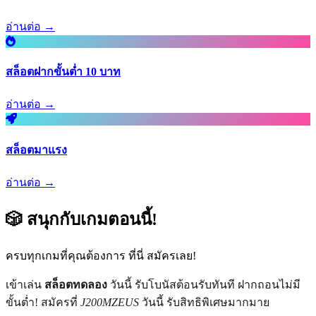
อ่านต่อ →
สล็อตฝากขั้นต่ำ 10 บาท
อ่านต่อ →
สล็อตมาแรง
อ่านต่อ →
🎲 สนุกกับเกมตอนนี้!
ครบทุกเกมที่คุณต้องการ ที่นี่ สมัครเลย!
เข้าเล่น
สล็อตทดลอง
วันนี้ รับโบนัสต้อนรับทันที ฝากถอนไม่มี
ขั้นต่ำ! สมัครที่
J200MZEUS
วันนี้ รับสิทธิพิเศษมากมาย