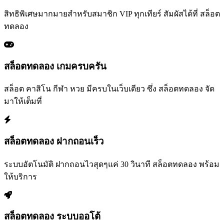
สิทธิพิเศษมากมายสำหรับสมาชิก VIP ทุกเทียร์ สัมผัสได้ที่ สล็อต
ทดลอง
สล็อตทดลอง เกมครบครัน
สล็อต คาสิโน กีฬา หวย มีครบในเว็บเดียว ซึ่ง สล็อตทดลอง จัด
มาให้เต็มที่
สล็อตทดลอง ฝากถอนเร็ว
ระบบอัตโนมัติ ฝากถอนไวสุดๆแค่ 30 วินาที สล็อตทดลอง พร้อม
ให้บริการ
สล็อตทดลอง ระบบออโต้