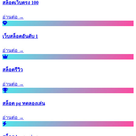
สล็อตเว็บตรง 100
อ่านต่อ →
เว็บสล็อตอันดับ 1
อ่านต่อ →
สล็อตรีวิว
อ่านต่อ →
สล็อต pg ทดลองเล่น
อ่านต่อ →