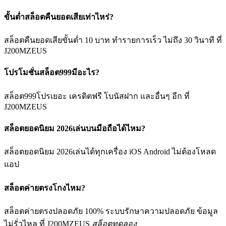
ขั้นต่ำสล็อตคืนยอดเสียเท่าไหร่?
สล็อตคืนยอดเสียขั้นต่ำ 10 บาท ทำรายการเร็ว ไม่ถึง 30 วินาที ที่
J200MZEUS
โปรโมชั่นสล็อต999มีอะไร?
สล็อต999โปรเยอะ เครดิตฟรี โบนัสฝาก และอื่นๆ อีก ที่
J200MZEUS
สล็อตยอดนิยม 2026เล่นบนมือถือได้ไหม?
สล็อตยอดนิยม 2026เล่นได้ทุกเครื่อง iOS Android ไม่ต้องโหลด
แอป
สล็อตค่ายตรงโกงไหม?
สล็อตค่ายตรงปลอดภัย 100% ระบบรักษาความปลอดภัย ข้อมูล
ไม่รั่วไหล ที่ J200MZEUS
สล็อตทดลอง