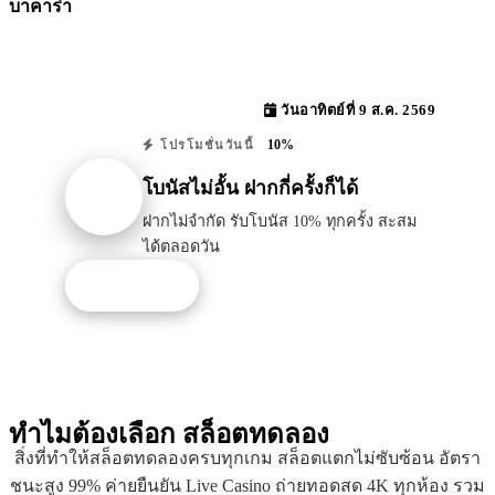
บาคาร่า
วันอาทิตย์ที่ 9 ส.ค. 2569
10%
โปรโมชั่นวันนี้
โบนัสไม่อั้น ฝากกี่ครั้งก็ได้
ฝากไม่จำกัด รับโบนัส 10% ทุกครั้ง สะสม
ได้ตลอดวัน
รับโปรนี้
ทำไมต้องเลือก
สล็อตทดลอง
สิ่งที่ทำให้สล็อตทดลองครบทุกเกม สล็อตแตกไม่ซับซ้อน อัตรา
ชนะสูง 99% ค่ายยืนยัน Live Casino ถ่ายทอดสด 4K ทุกห้อง รวม