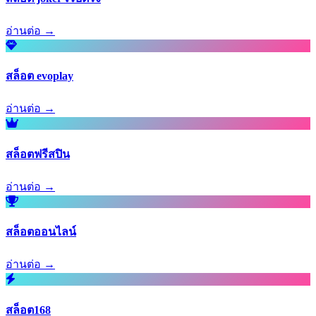
อ่านต่อ →
สล็อต evoplay
อ่านต่อ →
สล็อตฟรีสปิน
อ่านต่อ →
สล็อตออนไลน์
อ่านต่อ →
สล็อต168