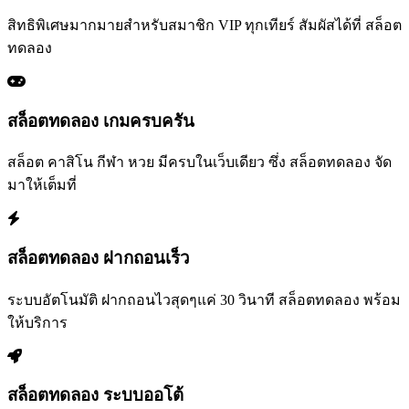
สิทธิพิเศษมากมายสำหรับสมาชิก VIP ทุกเทียร์ สัมผัสได้ที่ สล็อต
ทดลอง
สล็อตทดลอง เกมครบครัน
สล็อต คาสิโน กีฬา หวย มีครบในเว็บเดียว ซึ่ง สล็อตทดลอง จัด
มาให้เต็มที่
สล็อตทดลอง ฝากถอนเร็ว
ระบบอัตโนมัติ ฝากถอนไวสุดๆแค่ 30 วินาที สล็อตทดลอง พร้อม
ให้บริการ
สล็อตทดลอง ระบบออโต้