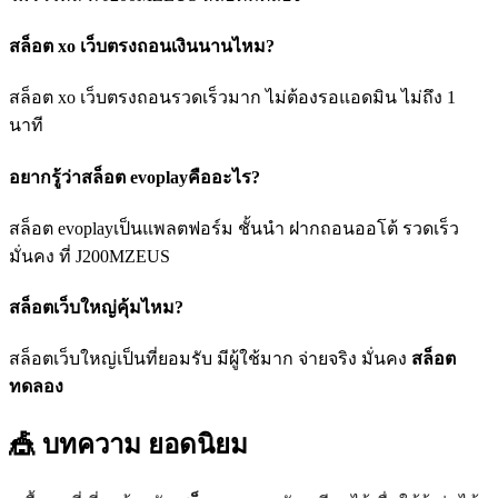
สล็อต xo เว็บตรงถอนเงินนานไหม?
สล็อต xo เว็บตรงถอนรวดเร็วมาก ไม่ต้องรอแอดมิน ไม่ถึง 1
นาที
อยากรู้ว่าสล็อต evoplayคืออะไร?
สล็อต evoplayเป็นแพลตฟอร์ม ชั้นนำ ฝากถอนออโต้ รวดเร็ว
มั่นคง ที่ J200MZEUS
สล็อตเว็บใหญ่คุ้มไหม?
สล็อตเว็บใหญ่เป็นที่ยอมรับ มีผู้ใช้มาก จ่ายจริง มั่นคง
สล็อต
ทดลอง
🎪 บทความ
ยอดนิยม