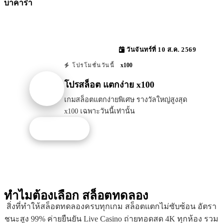
บาคาร่า
วันจันทร์ที่ 10 ส.ค. 2569
x100
โปรโมชั่นวันนี้
โปรสล็อต แตกง่าย x100
เกมสล็อตแตกง่ายพิเศษ รางวัลใหญ่สูงสุด
x100 เฉพาะวันนี้เท่านั้น
รับโปรนี้
ทำไมต้องเลือก
สล็อตทดลอง
สิ่งที่ทำให้สล็อตทดลองครบทุกเกม สล็อตแตกไม่ซับซ้อน อัตรา
ชนะสูง 99% ค่ายยืนยัน Live Casino ถ่ายทอดสด 4K ทุกห้อง รวม