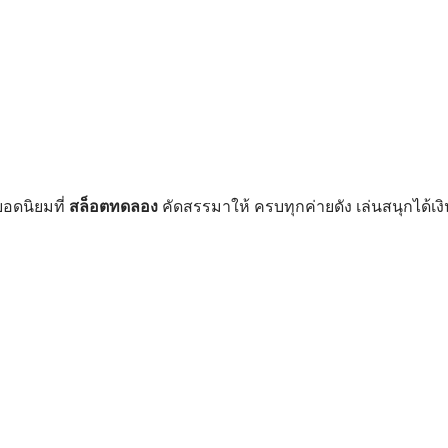
อดนิยมที่
สล็อตทดลอง
คัดสรรมาให้ ครบทุกค่ายดัง เล่นสนุกได้เงิ