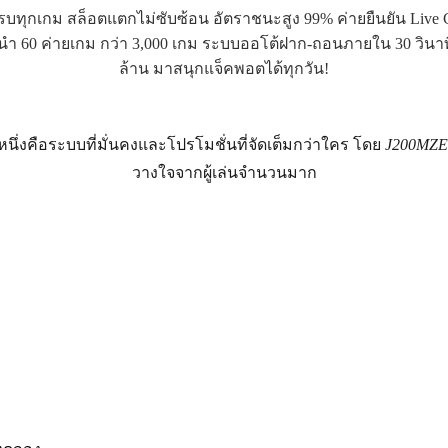
ครบทุกเกม สล็อตแตกไม่ซับซ้อน อัตราชนะสูง 99% ค่ายยืนยัน Live 
นำ 60 ค่ายเกม กว่า 3,000 เกม ระบบออโต้ฝาก-ถอนภายใน 30 วินาท
ล้าน มาสนุกแจ็คพอตได้ทุกวัน!
่หนึ่งคือระบบที่มั่นคงและโปรโมชั่นที่จัดเต็มกว่าใคร โดย
J200MZ
วางใจจากผู้เล่นจำนวนมาก