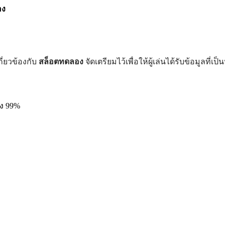
อง
เกี่ยวข้องกับ
สล็อตทดลอง
จัดเตรียมไว้เพื่อให้ผู้เล่นได้รับข้อมูลที่เ
ูง 99%