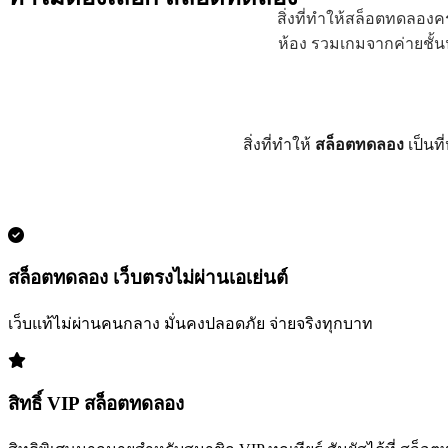
สิ่งที่ทำให้สล็อตทดลอง
ห้อง รวมเกมจากค่ายชั้น
สิ่งที่ทำให้
สล็อตทดลอง
เป็นที
สล็อตทดลอง เว็บตรงไม่ผ่านเอเย่นต์
เว็บแท้ไม่ผ่านคนกลาง มั่นคงปลอดภัย จ่ายจริงทุกบาท
สิทธิ์ VIP สล็อตทดลอง