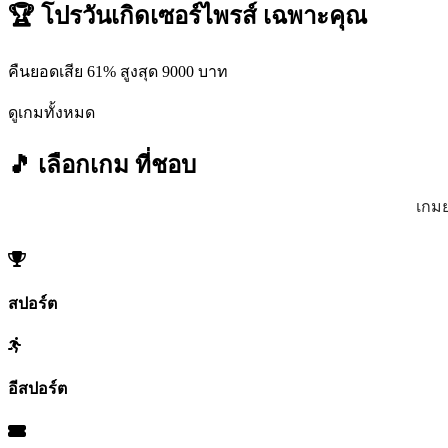
🏆 โปรวันเกิดเซอร์ไพรส์ เฉพาะคุณ
คืนยอดเสีย 61% สูงสุด 9000 บาท
ดูเกมทั้งหมด
🎵 เลือกเกม
ที่ชอบ
เกมย
สปอร์ต
อีสปอร์ต