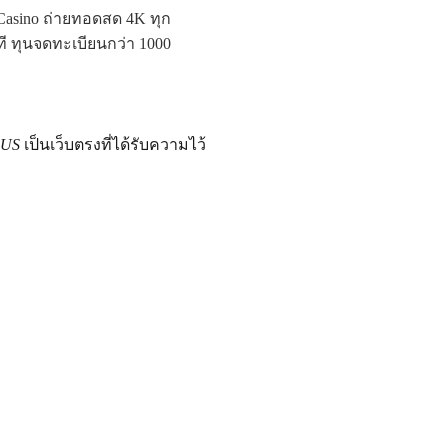
Casino ถ่ายทอดสด 4K ทุก
ี ทุนจดทะเบียนกว่า 1000
EUS
เป็นเว็บตรงที่ได้รับความไว้