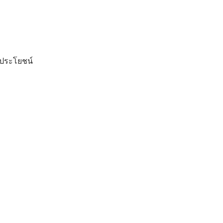
ป็นประโยชน์