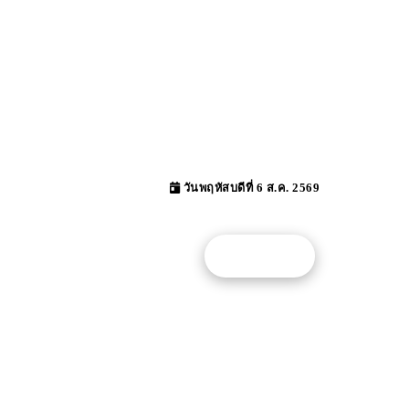
วันพฤหัสบดีที่ 6 ส.ค. 2569
รับโปรนี้