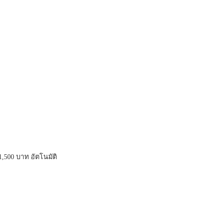
,500 บาท อัตโนมัติ