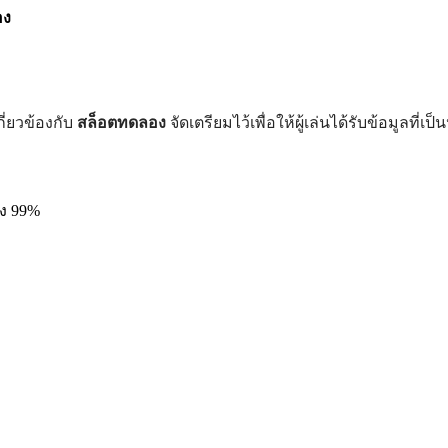
อง
เกี่ยวข้องกับ
สล็อตทดลอง
จัดเตรียมไว้เพื่อให้ผู้เล่นได้รับข้อมูลที่เ
ูง 99%