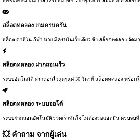
สิทธิพิเศษมากมายสำหรับสมาชิก VIP ทุกเทียร์ สัมผัสได้ที่ สล็อ
สล็อตทดลอง เกมครบครัน
สล็อต คาสิโน กีฬา หวย มีครบในเว็บเดียว ซึ่ง สล็อตทดลอง จัดมาใ
สล็อตทดลอง ฝากถอนเร็ว
ระบบอัตโนมัติ ฝากถอนไวสุดๆแค่ 30 วินาที สล็อตทดลอง พร้อมใ
สล็อตทดลอง ระบบออโต้
ระบบฝากถอนอัตโนมัติ รวดเร็วทันใจ ไม่ต้องรอแอดมิน ครบจบที
💥 คำถาม
จากผู้เล่น