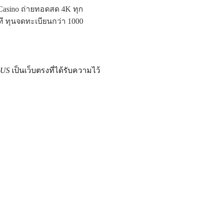
Casino ถ่ายทอดสด 4K ทุก
ี ทุนจดทะเบียนกว่า 1000
EUS
เป็นเว็บตรงที่ได้รับความไว้