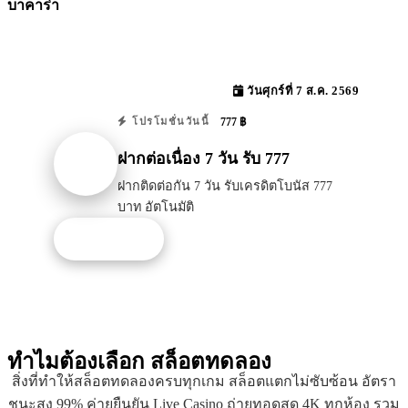
บาคาร่า
วันศุกร์ที่ 7 ส.ค. 2569
777 ฿
โปรโมชั่นวันนี้
ฝากต่อเนื่อง 7 วัน รับ 777
ฝากติดต่อกัน 7 วัน รับเครดิตโบนัส 777
บาท อัตโนมัติ
รับโปรนี้
ทำไมต้องเลือก
สล็อตทดลอง
สิ่งที่ทำให้สล็อตทดลองครบทุกเกม สล็อตแตกไม่ซับซ้อน อัตรา
ชนะสูง 99% ค่ายยืนยัน Live Casino ถ่ายทอดสด 4K ทุกห้อง รวม