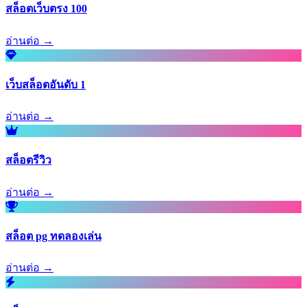
สล็อตเว็บตรง 100
อ่านต่อ →
เว็บสล็อตอันดับ 1
อ่านต่อ →
สล็อตรีวิว
อ่านต่อ →
สล็อต pg ทดลองเล่น
อ่านต่อ →