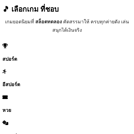
🎵 เลือกเกม
ที่ชอบ
เกมยอดนิยมที่
สล็อตทดลอง
คัดสรรมาให้ ครบทุกค่ายดัง เล่น
สนุกได้เงินจริง
สปอร์ต
อีสปอร์ต
หวย