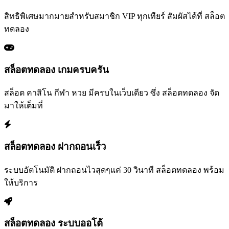
สิทธิพิเศษมากมายสำหรับสมาชิก VIP ทุกเทียร์ สัมผัสได้ที่ สล็อต
ทดลอง
สล็อตทดลอง เกมครบครัน
สล็อต คาสิโน กีฬา หวย มีครบในเว็บเดียว ซึ่ง สล็อตทดลอง จัด
มาให้เต็มที่
สล็อตทดลอง ฝากถอนเร็ว
ระบบอัตโนมัติ ฝากถอนไวสุดๆแค่ 30 วินาที สล็อตทดลอง พร้อม
ให้บริการ
สล็อตทดลอง ระบบออโต้