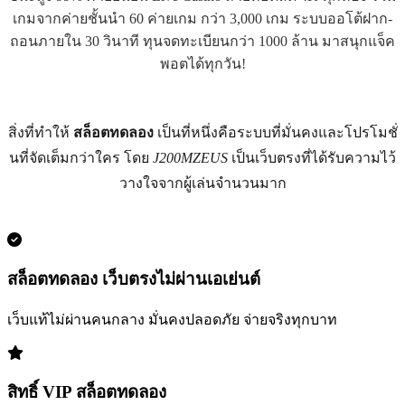
เกมจากค่ายชั้นนำ 60 ค่ายเกม กว่า 3,000 เกม ระบบออโต้ฝาก-
ถอนภายใน 30 วินาที ทุนจดทะเบียนกว่า 1000 ล้าน มาสนุกแจ็ค
พอตได้ทุกวัน!
สิ่งที่ทำให้
สล็อตทดลอง
เป็นที่หนึ่งคือระบบที่มั่นคงและโปรโมชั่
นที่จัดเต็มกว่าใคร โดย
J200MZEUS
เป็นเว็บตรงที่ได้รับความไว้
วางใจจากผู้เล่นจำนวนมาก
สล็อตทดลอง เว็บตรงไม่ผ่านเอเย่นต์
เว็บแท้ไม่ผ่านคนกลาง มั่นคงปลอดภัย จ่ายจริงทุกบาท
สิทธิ์ VIP สล็อตทดลอง