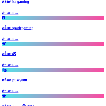
สล็อต ka gaming
อ่านต่อ →
สล็อต spadegaming
อ่านต่อ →
สล็อตฟรี
อ่านต่อ →
สล็อต pussy888
อ่านต่อ →