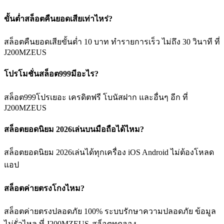
ขั้นต่ำสล็อตคืนยอดเสียเท่าไหร่?
สล็อตคืนยอดเสียขั้นต่ำ 10 บาท ทำรายการเร็ว ไม่ถึง 30 วินาที ที่
J200MZEUS
โปรโมชั่นสล็อต999มีอะไร?
สล็อต999โปรเยอะ เครดิตฟรี โบนัสฝาก และอื่นๆ อีก ที่
J200MZEUS
สล็อตยอดนิยม 2026เล่นบนมือถือได้ไหม?
สล็อตยอดนิยม 2026เล่นได้ทุกเครื่อง iOS Android ไม่ต้องโหลด
แอป
สล็อตค่ายตรงโกงไหม?
สล็อตค่ายตรงปลอดภัย 100% ระบบรักษาความปลอดภัย ข้อมูล
ไม่รั่วไหล ที่ J200MZEUS
สล็อตทดลอง