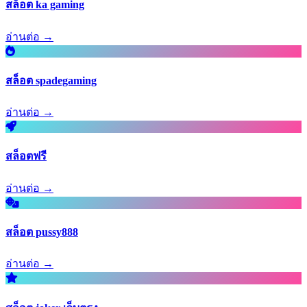
สล็อต ka gaming
อ่านต่อ →
สล็อต spadegaming
อ่านต่อ →
สล็อตฟรี
อ่านต่อ →
สล็อต pussy888
อ่านต่อ →