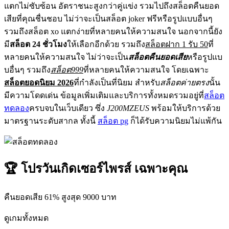
แตกไม่ซับซ้อน อัตราชนะสูงกว่าคู่แข่ง รวมไปถึงสล็อตคืนยอด
เสียที่คุณชื่นชอบ ไม่ว่าจะเป็นสล็อต joker ฟรีหรือรูปแบบอื่นๆ
รวมถึงสล็อต xo แตกง่ายที่หลายคนให้ความสนใจ นอกจากนี้ยัง
มี
สล็อต 24 ชั่วโมง
ให้เลือกอีกด้วย รวมถึง
สล็อตฝาก 1 รับ 50
ที่
หลายคนให้ความสนใจ ไม่ว่าจะเป็น
สล็อตคืนยอดเสีย
หรือรูปแบ
บอื่นๆ รวมถึง
สล็อต999
ที่หลายคนให้ความสนใจ โดยเฉพาะ
สล็อตยอดนิยม 2026
ที่กำลังเป็นที่นิยม สำหรับ
สล็อตค่ายตรง
นั้น
มีความโดดเด่น ข้อมูลเพิ่มเติมและบริการทั้งหมดรวมอยู่ที่
สล็อต
ทดลอง
ครบจบในเว็บเดียว ซึ่ง
J200MZEUS
พร้อมให้บริการด้วย
มาตรฐานระดับสากล ทั้งนี้
สล็อต pg
ก็ได้รับความนิยมไม่แพ้กัน
🏆 โปรวันเกิดเซอร์ไพรส์ เฉพาะคุณ
คืนยอดเสีย 61% สูงสุด 9000 บาท
ดูเกมทั้งหมด