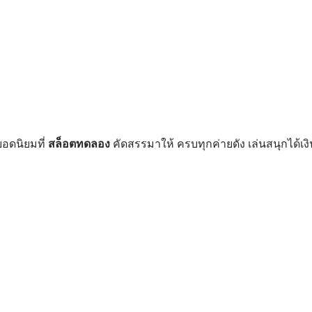
อดนิยมที่
สล็อตทดลอง
คัดสรรมาให้ ครบทุกค่ายดัง เล่นสนุกได้เงิ