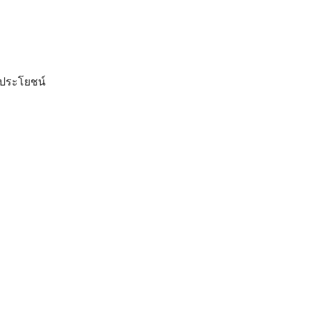
ป็นประโยชน์