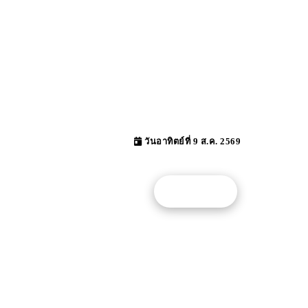
วันอาทิตย์ที่ 9 ส.ค. 2569
รับโปรนี้