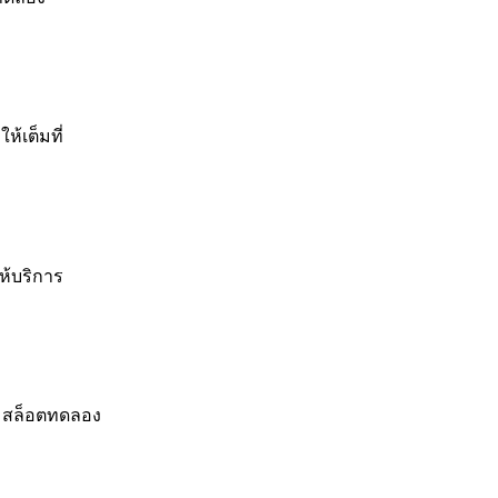
ห้เต็มที่
ห้บริการ
่ สล็อตทดลอง