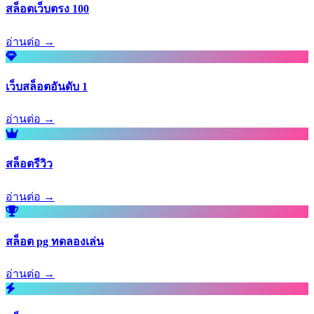
สล็อตเว็บตรง 100
อ่านต่อ →
เว็บสล็อตอันดับ 1
อ่านต่อ →
สล็อตรีวิว
อ่านต่อ →
สล็อต pg ทดลองเล่น
อ่านต่อ →