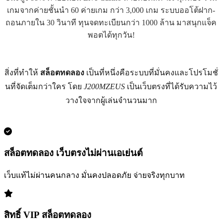
เกมจากค่ายชั้นนำ 60 ค่ายเกม กว่า 3,000 เกม ระบบออโต้ฝาก-
ถอนภายใน 30 วินาที ทุนจดทะเบียนกว่า 1000 ล้าน มาสนุกแจ็ค
พอตได้ทุกวัน!
สิ่งที่ทำให้
สล็อตทดลอง
เป็นที่หนึ่งคือระบบที่มั่นคงและโปรโมชั่
นที่จัดเต็มกว่าใคร โดย
J200MZEUS
เป็นเว็บตรงที่ได้รับความไว้
วางใจจากผู้เล่นจำนวนมาก
สล็อตทดลอง เว็บตรงไม่ผ่านเอเย่นต์
เว็บแท้ไม่ผ่านคนกลาง มั่นคงปลอดภัย จ่ายจริงทุกบาท
สิทธิ์ VIP สล็อตทดลอง