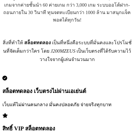
เกมจากค่ายชั้นนำ 60 ค่ายเกม กว่า 3,000 เกม ระบบออโต้ฝาก-
ถอนภายใน 30 วินาที ทุนจดทะเบียนกว่า 1000 ล้าน มาสนุกแจ็ค
พอตได้ทุกวัน!
สิ่งที่ทำให้
สล็อตทดลอง
เป็นที่หนึ่งคือระบบที่มั่นคงและโปรโมชั่
นที่จัดเต็มกว่าใคร โดย
J200MZEUS
เป็นเว็บตรงที่ได้รับความไว้
วางใจจากผู้เล่นจำนวนมาก
สล็อตทดลอง เว็บตรงไม่ผ่านเอเย่นต์
เว็บแท้ไม่ผ่านคนกลาง มั่นคงปลอดภัย จ่ายจริงทุกบาท
สิทธิ์ VIP สล็อตทดลอง