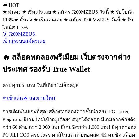
👑 HOT
★ มั่นคง ★ เริ่มเล่นเลย ★ สมัคร J200MZEUS วันนี้ ★ รับโบนัส
113%
★ มั่นคง ★ เริ่มเล่นเลย ★ สมัคร J200MZEUS วันนี้ ★ รับ
โบนัส 113%
🏅 J200MZEUS
เข้าสู่ระบบ
สมัครเลย
🔥 สล็อตทดลองพรีเมียม เว็บตรงจากต่าง
ประเทศ รองรับ True Wallet
ครบทุกประเภท ในที่เดียว ไม่ล็อคยูส
⭐ เข้าเล่น
🔥 ลองเกมใหม่
การเดิมพันเยอะที่สุด! สล็อตทดลองค่ายชั้นนำครบ PG, Joker,
Pragmatic มีเกมใหม่เข้าอยู่เรื่อยๆ สนุกได้ตลอด มีเกมจากค่ายดัง
กว่า 60 ค่าย กว่า 2,000 เกม มีเกมฮิตกว่า 1,000 เกม! มีทุกค่ายดัง
PG JILI CQ9 ครบวงจร คาสิโนสด ถ่ายทอดสด 4K คมชัด สล็อต