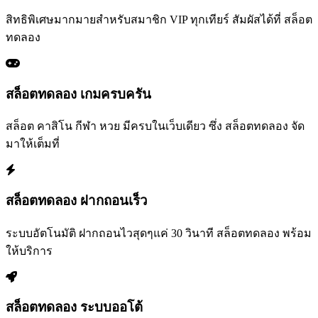
สิทธิพิเศษมากมายสำหรับสมาชิก VIP ทุกเทียร์ สัมผัสได้ที่ สล็อต
ทดลอง
สล็อตทดลอง เกมครบครัน
สล็อต คาสิโน กีฬา หวย มีครบในเว็บเดียว ซึ่ง สล็อตทดลอง จัด
มาให้เต็มที่
สล็อตทดลอง ฝากถอนเร็ว
ระบบอัตโนมัติ ฝากถอนไวสุดๆแค่ 30 วินาที สล็อตทดลอง พร้อม
ให้บริการ
สล็อตทดลอง ระบบออโต้